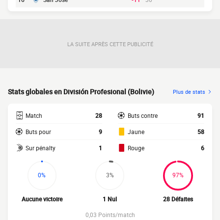
LA SUITE APRÈS CETTE PUBLICITÉ
Stats globales en División Profesional (Bolivie)
Plus de stats
Match
28
Buts contre
91
Buts pour
9
Jaune
58
Sur pénalty
1
Rouge
6
0%
3%
97%
Aucune victoire
1 Nul
28 Défaites
0,03 Points/match