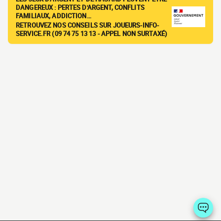
DANGEREUX : PERTES D'ARGENT, CONFLITS
FAMILIAUX, ADDICTION…
RETROUVEZ NOS CONSEILS SUR JOUEURS-INFO-
SERVICE.FR (09 74 75 13 13 - APPEL NON SURTAXÉ)