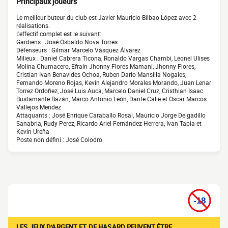
Principaux joueurs
Le meilleur buteur du club est Javier Mauricio Bilbao López avec 2
réalisations.
L'effectif complet est le suivant:
Gardiens : José Osbaldo Nova Torres
Défenseurs : Gilmar Marcelo Vásquez Álvarez
Milieux : Daniel Cabrera Ticona, Ronaldo Vargas Chambi, Leonel Ulises
Molina Chumacero, Efraín Jhonny Flores Mamani, Jhonny Flores,
Cristian Ivan Benavides Ochoa, Ruben Dario Mansilla Nogales,
Fernando Moreno Rojas, Kevin Alejandro Morales Morando, Juan Lenar
Torrez Ordoñez, José Luis Auca, Marcelo Daniel Cruz, Cristhian Isaac
Bustamante Bazán, Marco Antonio León, Dante Calle et Oscar Marcos
Vallejos Mendez
Attaquants : José Enrique Caraballo Rosal, Mauricio Jorge Delgadillo
Sanabria, Rudy Perez, Ricardo Ariel Fernández Herrera, Ivan Tapia et
Kevin Ureña
Poste non défini : José Colodro
LES JEUX D'ARGENT ET DE HASARD PEUVENT ÊTRE