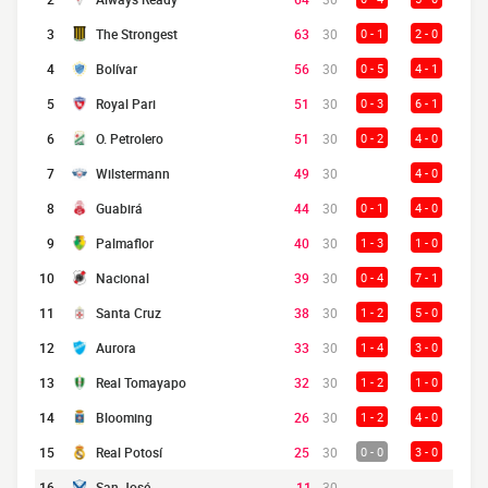
3
The Strongest
63
30
0 - 1
2 - 0
4
Bolívar
56
30
0 - 5
4 - 1
5
Royal Pari
51
30
0 - 3
6 - 1
6
O. Petrolero
51
30
0 - 2
4 - 0
7
Wilstermann
49
30
4 - 0
8
Guabirá
44
30
0 - 1
4 - 0
9
Palmaflor
40
30
1 - 3
1 - 0
10
Nacional
39
30
0 - 4
7 - 1
11
Santa Cruz
38
30
1 - 2
5 - 0
12
Aurora
33
30
1 - 4
3 - 0
13
Real Tomayapo
32
30
1 - 2
1 - 0
14
Blooming
26
30
1 - 2
4 - 0
15
Real Potosí
25
30
0 - 0
3 - 0
16
San José
-11
30