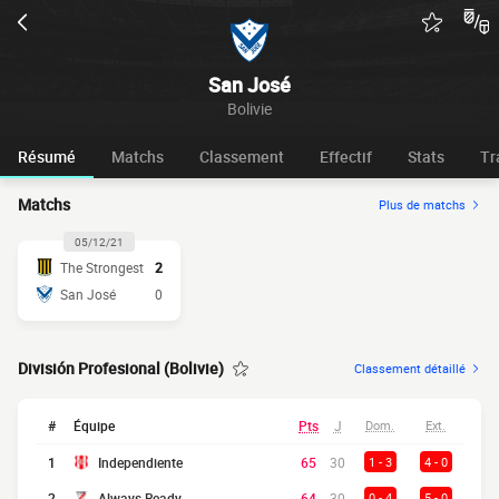
San José
Bolivie
Résumé
Matchs
Classement
Effectif
Stats
Tr
Matchs
Plus de matchs
05/12/21
The Strongest
2
San José
0
División Profesional (Bolivie)
Classement détaillé
#
Équipe
Pts
J
Dom.
Ext.
1
Independiente
65
30
1 - 3
4 - 0
2
Always Ready
64
30
0 - 4
5 - 0