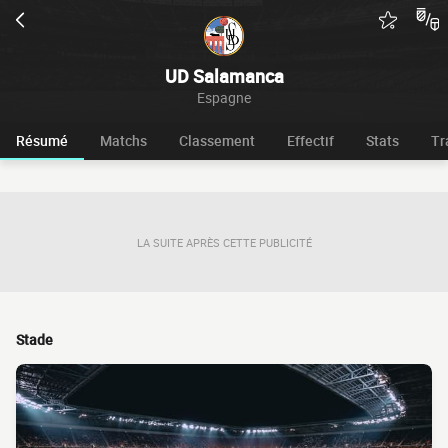
UD Salamanca
Espagne
Résumé
Matchs
Classement
Effectif
Stats
Tr
LA SUITE APRÈS CETTE PUBLICITÉ
Stade