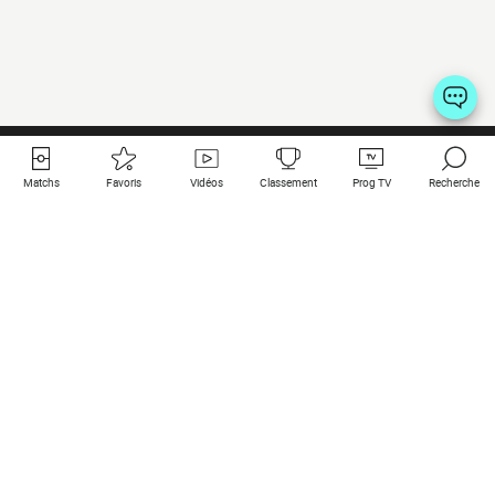
Matchs
Favoris
Vidéos
Classement
Prog TV
Recherche
Liens utiles
Clubs à la une
Tous les matchs
PSG
Matchs en live
Bayern Munich
Derniers résultats
Real Madrid
Matchs à venir
Inter
Match en streaming
Juventus
Contact
Manchester City
Mentions légales
Manchester United
Les amis de Foot Direct
Liverpool
Les guides de Foot Direct