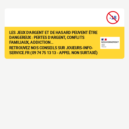
LES JEUX D'ARGENT ET DE HASARD PEUVENT ÊTRE
DANGEREUX : PERTES D'ARGENT, CONFLITS
FAMILIAUX, ADDICTION…
RETROUVEZ NOS CONSEILS SUR JOUEURS-INFO-
SERVICE.FR (09 74 75 13 13 - APPEL NON SURTAXÉ)