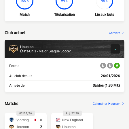
100%
94%
40%
Match
Titularisation
Lié aux buts
Club actuel
Carrière
Houston
-
États-Unis - Major League Soccer
Forme
N
N
V
Au club depuis
26/01/2026
Arrivée de
Santos (1,80 M€)
Matchs
Calendrier Houston
02/08/26
Auj. 22:30
Sporting KC
0
New England
Houston
2
Houston