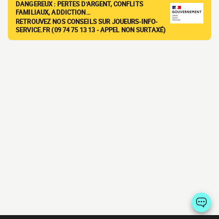
DANGEREUX : PERTES D'ARGENT, CONFLITS
FAMILIAUX, ADDICTION…
RETROUVEZ NOS CONSEILS SUR JOUEURS-INFO-
SERVICE.FR (09 74 75 13 13 - APPEL NON SURTAXÉ)