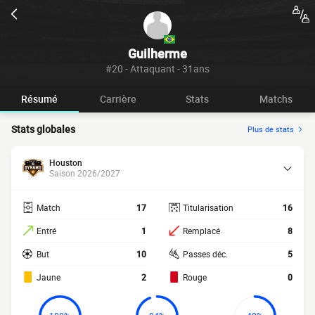
Guilherme
#20 - Attaquant - 31ans
Résumé
Carrière
Stats
Matchs
Stats globales
Plus de stats
Houston
Saison 2026/2027
Match
17
Titularisation
16
Entré
1
Remplacé
8
But
10
Passes déc.
5
Jaune
2
Rouge
0