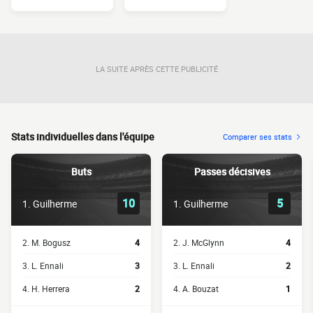
LA SUITE APRÈS CETTE PUBLICITÉ
Stats individuelles dans l'équipe
Comparer ses stats
Buts
Passes décisives
10
5
1. Guilherme
1. Guilherme
2. M. Bogusz
4
2. J. McGlynn
4
3. L. Ennali
3
3. L. Ennali
2
4. H. Herrera
2
4. A. Bouzat
1