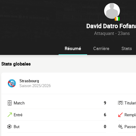
David Datro Fofan
Attaquant - 23ans
Résumé
Carrière
Stats
Stats globales
Strasbourg
Saison 2025/2026
Match
9
Titular
Entré
6
Rempl
But
0
Passe