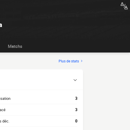
a
Matchs
Plus de stats
isation
3
acé
3
s déc.
0