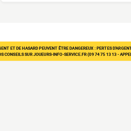
GENT ET DE HASARD PEUVENT ÊTRE DANGEREUX : PERTES D'ARGENT
 CONSEILS SUR JOUEURS-INFO-SERVICE.FR (09 74 75 13 13 - APP