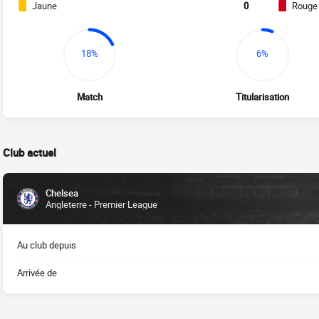
Jaune
0
Rouge
18%
6%
Match
Titularisation
Club actuel
Chelsea
Angleterre - Premier League
Au club depuis
Arrivée de