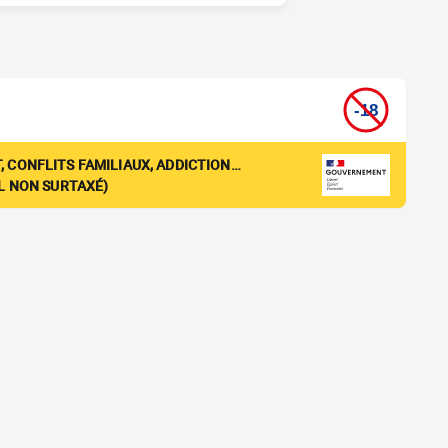
, CONFLITS FAMILIAUX, ADDICTION…
EL NON SURTAXÉ)