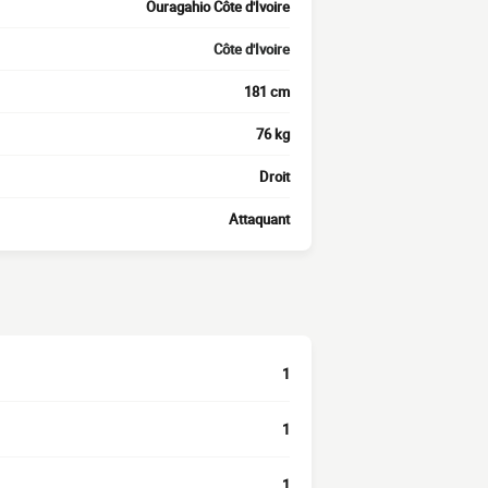
Ouragahio Côte d'Ivoire
Côte d'Ivoire
181 cm
76 kg
Droit
Attaquant
1
1
1