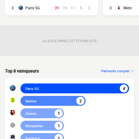
3
Paris SG
39
19
11
6
2
3
Metz
LA SUITE APRÈS CETTE PUBLICITÉ
Top 8 vainqueurs
Palmarès complet
4
Paris SG
2
Nantes
1
Rennes
1
Montpellier
1
Bordeaux