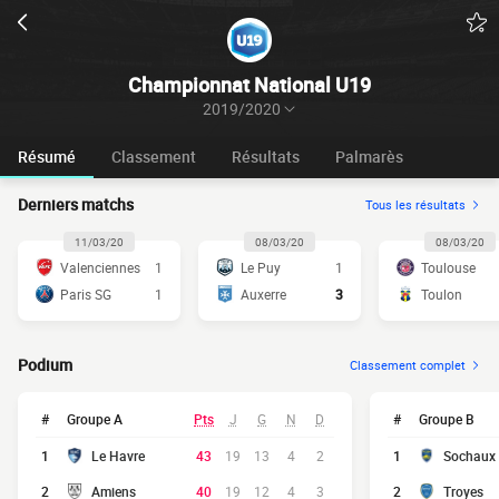
Championnat National U19
2019/2020
Résumé
Classement
Résultats
Palmarès
Derniers matchs
Tous les résultats
11/03/20
08/03/20
08/03/20
Valenciennes
1
Le Puy
1
Toulouse
Paris SG
1
Auxerre
3
Toulon
Podium
Classement complet
#
Groupe A
Pts
J
G
N
D
#
Groupe B
1
Le Havre
43
19
13
4
2
1
Sochaux
2
Amiens
40
19
12
4
3
2
Troyes