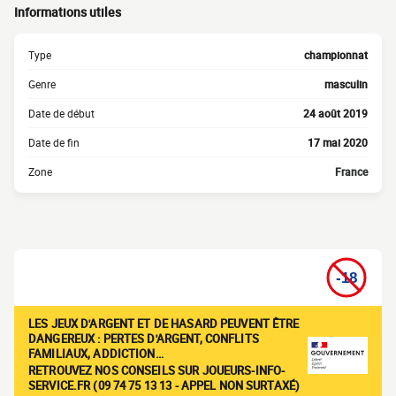
Informations utiles
Type
championnat
Genre
masculin
Date de début
24 août 2019
Date de fin
17 mai 2020
Zone
France
LES JEUX D'ARGENT ET DE HASARD PEUVENT ÊTRE
DANGEREUX : PERTES D'ARGENT, CONFLITS
FAMILIAUX, ADDICTION…
RETROUVEZ NOS CONSEILS SUR JOUEURS-INFO-
SERVICE.FR (09 74 75 13 13 - APPEL NON SURTAXÉ)