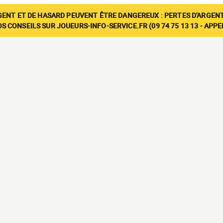
GENT ET DE HASARD PEUVENT ÊTRE DANGEREUX : PERTES D'ARGENT
 CONSEILS SUR JOUEURS-INFO-SERVICE.FR (09 74 75 13 13 - APP