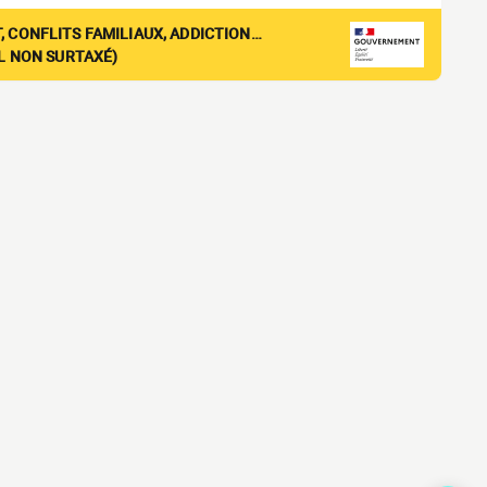
, CONFLITS FAMILIAUX, ADDICTION…
EL NON SURTAXÉ)