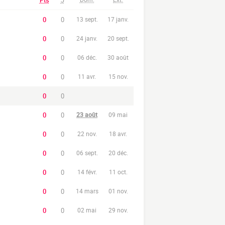
Pts
J
0
0
13 sept.
17 janv.
0
0
24 janv.
20 sept.
0
0
06 déc.
30 août
0
0
11 avr.
15 nov.
0
0
0
0
23 août
09 mai
0
0
22 nov.
18 avr.
0
0
06 sept.
20 déc.
0
0
14 févr.
11 oct.
0
0
14 mars
01 nov.
0
0
02 mai
29 nov.