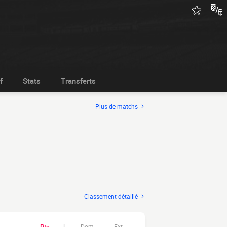
f
Stats
Transferts
Plus de matchs
Classement détaillé
Dom.
Ext.