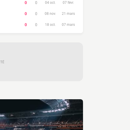
0
0
04 oct.
07 févr.
0
0
08 nov.
21 mars
0
0
18 oct.
07 mars
ITÉ