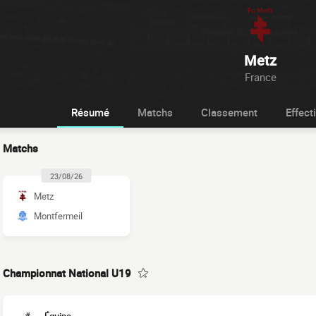
Metz
France
Résumé
Matchs
Classement
Effecti
Matchs
23/08/26
Metz
Montfermeil
Championnat National U19