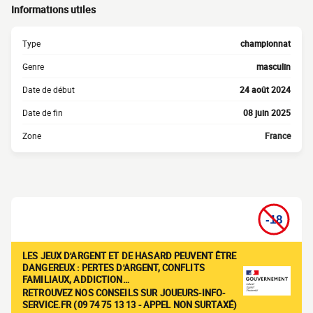
Informations utiles
Type
championnat
Genre
masculin
Date de début
24 août 2024
Date de fin
08 juin 2025
Zone
France
LES JEUX D'ARGENT ET DE HASARD PEUVENT ÊTRE
DANGEREUX : PERTES D'ARGENT, CONFLITS
FAMILIAUX, ADDICTION…
RETROUVEZ NOS CONSEILS SUR JOUEURS-INFO-
SERVICE.FR (09 74 75 13 13 - APPEL NON SURTAXÉ)