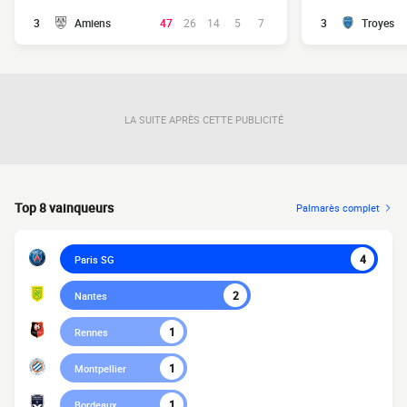
3
Amiens
47
26
14
5
7
3
Troyes
LA SUITE APRÈS CETTE PUBLICITÉ
Top 8 vainqueurs
Palmarès complet
4
Paris SG
2
Nantes
1
Rennes
1
Montpellier
1
Bordeaux