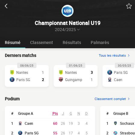
Championnat National U19
2024/2025
Résumé
Classement
Résultats
Palmarès
Derniers matchs
Tous les résultats
08/06/25
01/06/25
30/05/25
Nantes
1
Nantes
3
Paris SG
Paris SG
2
Guingamp
1
Caen
Podium
Classement complet
#
Groupe A
Pts
J
G
N
D
#
Groupe B
1
Caen
60
26
19
3
4
1
Sochaux
2
Paris SG
55
26
17
4
5
2
Strasbou