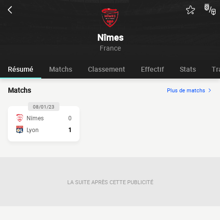
Nîmes
France
Résumé
Matchs
Classement
Effectif
Stats
Tr
Matchs
Plus de matchs
08/01/23
Nîmes
0
Lyon
1
LA SUITE APRÈS CETTE PUBLICITÉ