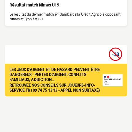
Résultat match Nîmes U19
Le résultat du dernier match en Gambardella Crédit Agricole opposant
Nîmes et Lyon est 0-1.
LES JEUX D'ARGENT ET DE HASARD PEUVENT ÊTRE
DANGEREUX : PERTES D'ARGENT, CONFLITS
FAMILIAUX, ADDICTION…
RETROUVEZ NOS CONSEILS SUR JOUEURS-INFO-
SERVICE.FR (09 74 75 13 13 - APPEL NON SURTAXÉ)