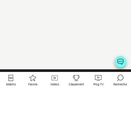
Matchs
Favoris
Vidéos
Classement
Prog TV
Recherche
Liens utiles
Clubs à la une
Tous les matchs
PSG
Matchs en live
Bayern Munich
Derniers résultats
Real Madrid
Matchs à venir
Inter
Match en streaming
Juventus