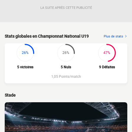
LA SUITE APRÈS CETTE PUBLICITÉ
Stats globales en Championnat National U19
Plus de stats
26%
26%
47%
5 victoires
5 Nuls
9 Défaites
1,05 Points/match
Stade