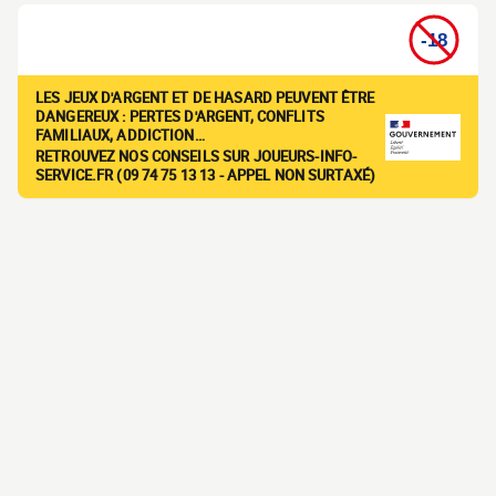
LES JEUX D'ARGENT ET DE HASARD PEUVENT ÊTRE
DANGEREUX : PERTES D'ARGENT, CONFLITS
FAMILIAUX, ADDICTION…
RETROUVEZ NOS CONSEILS SUR JOUEURS-INFO-
SERVICE.FR (09 74 75 13 13 - APPEL NON SURTAXÉ)