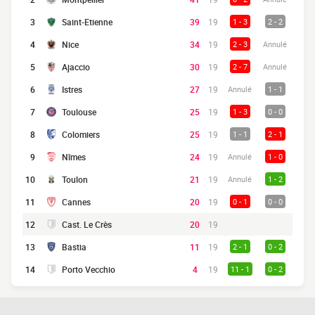
3
Saint-Etienne
39
19
1 - 3
2 - 2
4
Nice
34
19
2 - 3
Annulé
5
Ajaccio
30
19
2 - 7
Annulé
6
Istres
27
19
Annulé
1 - 1
7
Toulouse
25
19
1 - 3
0 - 0
8
Colomiers
25
19
1 - 1
2 - 1
9
Nîmes
24
19
Annulé
1 - 0
10
Toulon
21
19
Annulé
1 - 2
11
Cannes
20
19
0 - 1
0 - 0
12
Cast. Le Crès
20
19
13
Bastia
11
19
2 - 1
0 - 2
14
Porto Vecchio
4
19
11 - 1
0 - 2