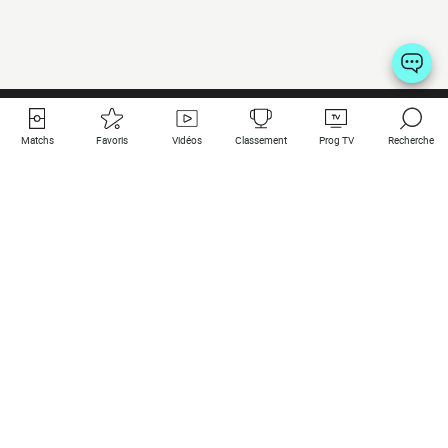
Matchs
Favoris
Vidéos
Classement
Prog TV
Recherche
Liens utiles
Clubs à la une
Tous les matchs
PSG
Matchs en live
Bayern Munich
Derniers résultats
Real Madrid
Matchs à venir
Inter
Match en streaming
Juventus
Contact
Manchester City
Mentions légales
Manchester United
Les amis de Foot Direct
Liverpool
Les guides de Foot Direct