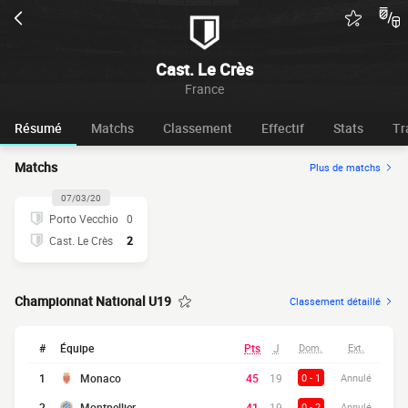
Cast. Le Crès
France
Résumé
Matchs
Classement
Effectif
Stats
Tr
Matchs
Plus de matchs
07/03/20
Porto Vecchio
0
Cast. Le Crès
2
Championnat National U19
Classement détaillé
#
Équipe
Pts
J
Dom.
Ext.
1
Monaco
45
19
0 - 1
Annulé
2
Montpellier
41
19
0 - 2
Annulé