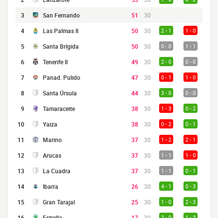
3
San Fernando
51
30
4
Las Palmas II
50
30
2 - 1
1 - 0
5
Santa Brígida
50
30
0 - 0
1 - 1
6
Tenerife II
49
30
2 - 0
0 - 0
7
Panad. Pulido
47
30
0 - 1
1 - 0
8
Santa Úrsula
44
30
3 - 0
0 - 0
9
Tamaraceite
38
30
1 - 3
0 - 2
10
Yaiza
38
30
0 - 2
0 - 1
11
Marino
37
30
1 - 2
2 - 1
12
Arucas
37
30
1 - 1
1 - 0
13
La Cuadra
37
30
1 - 1
0 - 1
14
Ibarra
26
30
4 - 1
0 - 3
15
Gran Tarajal
25
30
1 - 0
2 - 3
16
Estrella
17
30
2 - 0
1 - 3