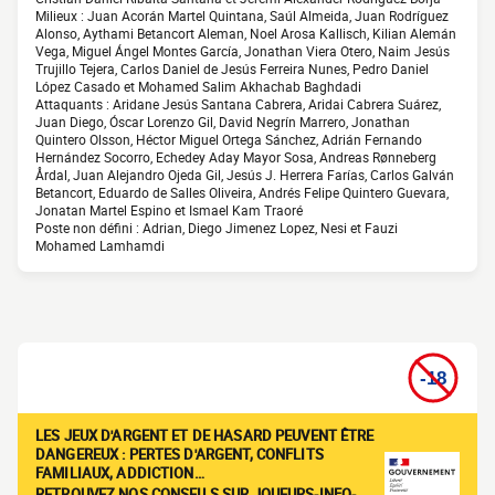
Milieux : Juan Acorán Martel Quintana, Saúl Almeida, Juan Rodríguez
Alonso, Aythami Betancort Aleman, Noel Arosa Kallisch, Kilian Alemán
Vega, Miguel Ángel Montes García, Jonathan Viera Otero, Naim Jesús
Trujillo Tejera, Carlos Daniel de Jesús Ferreira Nunes, Pedro Daniel
López Casado et Mohamed Salim Akhachab Baghdadi
Attaquants : Aridane Jesús Santana Cabrera, Aridai Cabrera Suárez,
Juan Diego, Óscar Lorenzo Gil, David Negrín Marrero, Jonathan
Quintero Olsson, Héctor Miguel Ortega Sánchez, Adrián Fernando
Hernández Socorro, Echedey Aday Mayor Sosa, Andreas Rønneberg
Årdal, Juan Alejandro Ojeda Gil, Jesús J. Herrera Farías, Carlos Galván
Betancort, Eduardo de Salles Oliveira, Andrés Felipe Quintero Guevara,
Jonatan Martel Espino et Ismael Kam Traoré
Poste non défini : Adrian, Diego Jimenez Lopez, Nesi et Fauzi
Mohamed Lamhamdi
LES JEUX D'ARGENT ET DE HASARD PEUVENT ÊTRE
DANGEREUX : PERTES D'ARGENT, CONFLITS
FAMILIAUX, ADDICTION…
RETROUVEZ NOS CONSEILS SUR JOUEURS-INFO-