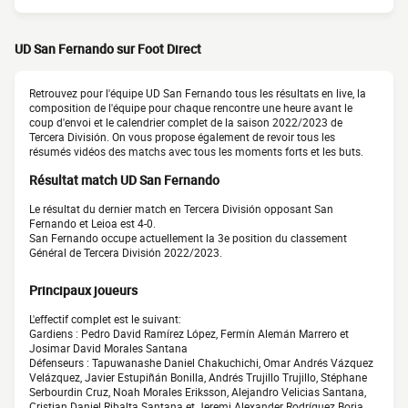
UD San Fernando sur Foot Direct
Retrouvez pour l'équipe UD San Fernando tous les résultats en live, la
composition de l'équipe pour chaque rencontre une heure avant le
coup d'envoi et le calendrier complet de la saison 2022/2023 de
Tercera División. On vous propose également de revoir tous les
résumés vidéos des matchs avec tous les moments forts et les buts.
Résultat match UD San Fernando
Le résultat du dernier match en Tercera División opposant San
Fernando et Leioa est 4-0.
San Fernando occupe actuellement la 3e position du classement
Général de Tercera División 2022/2023.
Principaux joueurs
L'effectif complet est le suivant:
Gardiens : Pedro David Ramírez López, Fermín Alemán Marrero et
Josimar David Morales Santana
Défenseurs : Tapuwanashe Daniel Chakuchichi, Omar Andrés Vázquez
Velázquez, Javier Estupiñán Bonilla, Andrés Trujillo Trujillo, Stéphane
Serbourdin Cruz, Noah Morales Eriksson, Alejandro Velicias Santana,
Cristian Daniel Ribalta Santana et Jeremi Alexander Rodríguez Borja