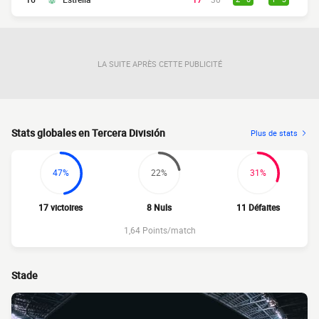
LA SUITE APRÈS CETTE PUBLICITÉ
Stats globales en Tercera División
Plus de stats
47%
22%
31%
17 victoires
8 Nuls
11 Défaites
1,64 Points/match
Stade