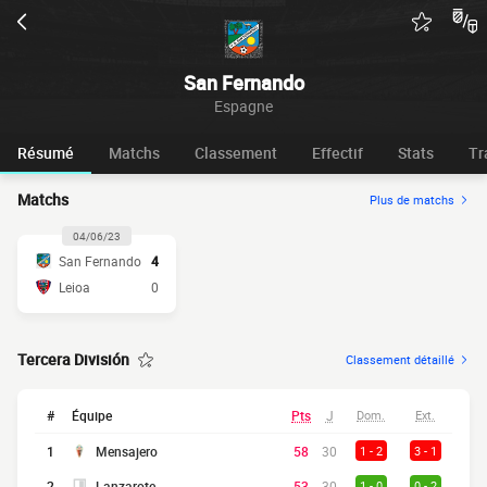
San Fernando
Espagne
Résumé
Matchs
Classement
Effectif
Stats
Tr
Matchs
Plus de matchs
04/06/23
San Fernando
4
Leioa
0
Tercera División
Classement détaillé
#
Équipe
Pts
J
Dom.
Ext.
1
Mensajero
58
30
1 - 2
3 - 1
2
Lanzarote
53
30
1 - 0
0 - 2