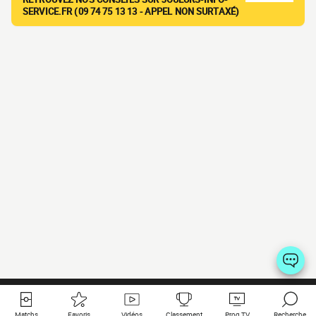
SERVICE.FR (09 74 75 13 13 - APPEL NON SURTAXÉ)
Matchs
Favoris
Vidéos
Classement
Prog TV
Recherche