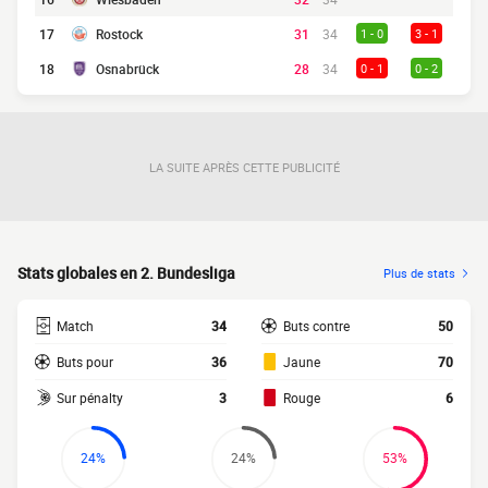
17
Rostock
31
34
1 - 0
3 - 1
18
Osnabrück
28
34
0 - 1
0 - 2
LA SUITE APRÈS CETTE PUBLICITÉ
Stats globales en 2. Bundesliga
Plus de stats
Match
34
Buts contre
50
Buts pour
36
Jaune
70
Sur pénalty
3
Rouge
6
24%
24%
53%