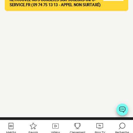
SERVICE.FR (09 74 75 13 13 - APPEL NON SURTAXÉ)
Matchs
Favoris
Vidéos
Classement
Prog TV
Recherche