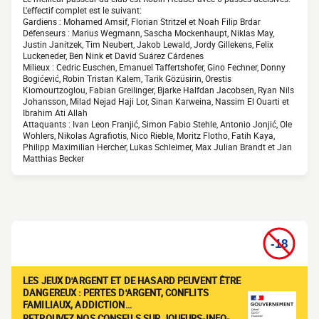
L'effectif complet est le suivant:
Gardiens : Mohamed Amsif, Florian Stritzel et Noah Filip Brdar
Défenseurs : Marius Wegmann, Sascha Mockenhaupt, Niklas May,
Justin Janitzek, Tim Neubert, Jakob Lewald, Jordy Gillekens, Felix
Luckeneder, Ben Nink et David Suárez Cárdenes
Milieux : Cedric Euschen, Emanuel Taffertshofer, Gino Fechner, Donny
Bogićević, Robin Tristan Kalem, Tarik Gözüsirin, Orestis
Kiomourtzoglou, Fabian Greilinger, Bjarke Halfdan Jacobsen, Ryan Nils
Johansson, Milad Nejad Haji Lor, Sinan Karweina, Nassim El Ouarti et
Ibrahim Ati Allah
Attaquants : Ivan Leon Franjić, Simon Fabio Stehle, Antonio Jonjić, Ole
Wohlers, Nikolas Agrafiotis, Nico Rieble, Moritz Flotho, Fatih Kaya,
Philipp Maximilian Hercher, Lukas Schleimer, Max Julian Brandt et Jan
Matthias Becker
LES JEUX D'ARGENT ET DE HASARD PEUVENT ÊTRE
DANGEREUX : PERTES D'ARGENT, CONFLITS
FAMILIAUX, ADDICTION…
RETROUVEZ NOS CONSEILS SUR JOUEURS-INFO-