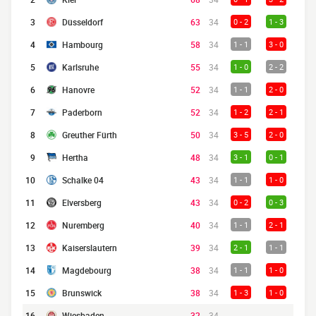
3
Düsseldorf
63
34
0 - 2
1 - 3
4
Hambourg
58
34
1 - 1
3 - 0
5
Karlsruhe
55
34
1 - 0
2 - 2
6
Hanovre
52
34
1 - 1
2 - 0
7
Paderborn
52
34
1 - 2
2 - 1
8
Greuther Fürth
50
34
3 - 5
2 - 0
9
Hertha
48
34
3 - 1
0 - 1
10
Schalke 04
43
34
1 - 1
1 - 0
11
Elversberg
43
34
0 - 2
0 - 3
12
Nuremberg
40
34
1 - 1
2 - 1
13
Kaiserslautern
39
34
2 - 1
1 - 1
14
Magdebourg
38
34
1 - 1
1 - 0
15
Brunswick
38
34
1 - 3
1 - 0
16
Wiesbaden
32
34