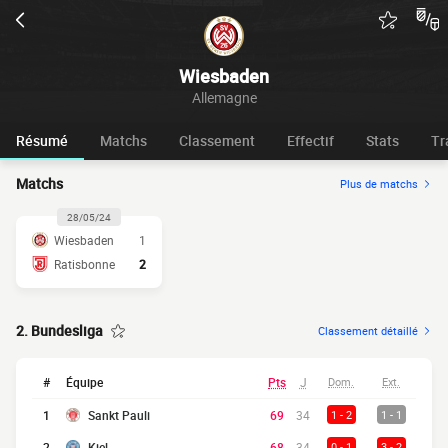
Wiesbaden
Allemagne
Résumé
Matchs
Classement
Effectif
Stats
Tr
Matchs
Plus de matchs
28/05/24
Wiesbaden
1
Ratisbonne
2
2. Bundesliga
Classement détaillé
#
Équipe
Pts
J
Dom.
Ext.
1
Sankt Pauli
69
34
1 - 2
1 - 1
2
Kiel
68
34
0 - 1
3 - 2