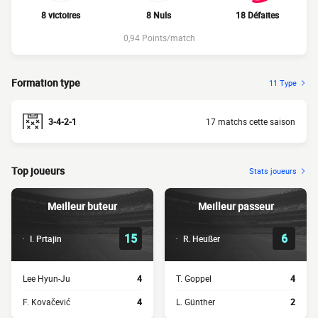
8 victoires
8 Nuls
18 Défaites
0,94 Points/match
Formation type
11 Type
3-4-2-1
17 matchs cette saison
Top joueurs
Stats joueurs
Meilleur buteur
Meilleur passeur
15
6
I. Prtajin
R. Heußer
Lee Hyun-Ju
4
T. Goppel
4
F. Kovačević
4
L. Günther
2