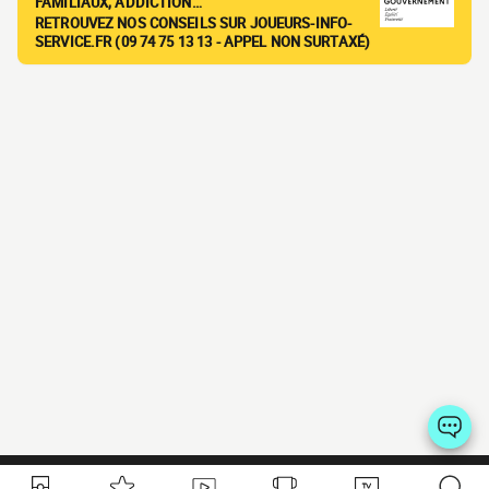
FAMILIAUX, ADDICTION…
RETROUVEZ NOS CONSEILS SUR JOUEURS-INFO-
SERVICE.FR (09 74 75 13 13 - APPEL NON SURTAXÉ)