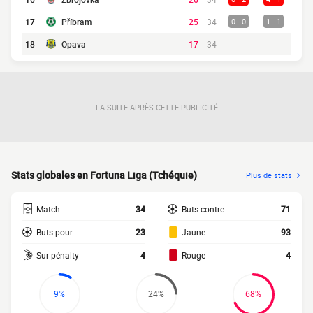
17
Příbram
25
34
0 - 0
1 - 1
18
Opava
17
34
LA SUITE APRÈS CETTE PUBLICITÉ
Stats globales en Fortuna Liga (Tchéquie)
Plus de stats
Match
34
Buts contre
71
Buts pour
23
Jaune
93
Sur pénalty
4
Rouge
4
9%
24%
68%