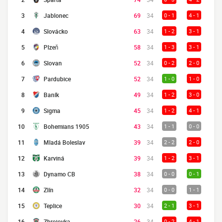
3
Jablonec
69
34
0 - 1
4 - 1
4
Slovácko
63
34
1 - 2
3 - 1
5
Plzeň
58
34
1 - 3
3 - 1
6
Slovan
52
34
0 - 2
2 - 0
7
Pardubice
52
34
1 - 0
1 - 0
8
Baník
49
34
1 - 2
3 - 0
9
Sigma
45
34
1 - 2
4 - 1
10
Bohemians 1905
43
34
1 - 1
0 - 0
11
Mladá Boleslav
39
34
2 - 2
2 - 0
12
Karviná
39
34
1 - 2
3 - 1
13
Dynamo CB
38
34
0 - 0
0 - 1
14
Zlín
32
34
0 - 0
1 - 1
15
Teplice
30
34
2 - 1
3 - 1
16
Zbrojovka
26
34
0 - 2
4 - 1