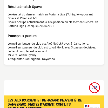
Résultat match Opava
Le résultat du dernier match en Fortuna Liga (Tchéquie) opposant
Opava et Plzeň est 1-3.
Opava occupe actuellement la 18e position du classement Général de
Fortuna Liga (Tchéquie) 2020/2021.
Principaux joueurs
Le meilleur buteur du club est Aleš Nešický avec 5 réalisations.
Le meilleur passeur du club est Lukáš Holík avec 3 passes décisives.
L'effectif complet est le suivant:
Milieux : Adam Rychlý
Attaquants : Joel Ngandu Kayamba
LES JEUX D'ARGENT ET DE HASARD PEUVENT ÊTRE
DANGEREUX : PERTES D'ARGENT, CONFLITS