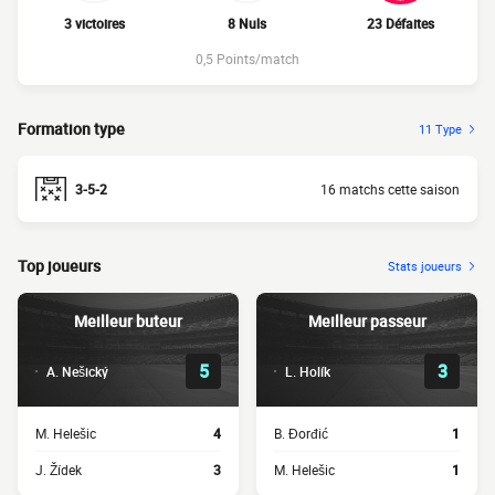
3 victoires
8 Nuls
23 Défaites
0,5 Points/match
Formation type
11 Type
3-5-2
16 matchs cette saison
Top joueurs
Stats joueurs
Meilleur buteur
Meilleur passeur
5
3
A. Nešický
L. Holík
M. Helešic
4
B. Đorđić
1
J. Žídek
3
M. Helešic
1