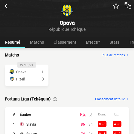
Opava
République Tchèque
Résumé
Matchs
Classement
Effectif
Stats
Tr
Matchs
Plus de matchs
29/05/21
Opava
1
Plzeň
3
Fortuna Liga (Tchéquie)
Classement détaillé
#
Équipe
Pts
J
Dom.
Ext.
1
Slavia
86
34
0 - 6
4 - 0
2
Sparta
74
34
0 - 3
4 - 2