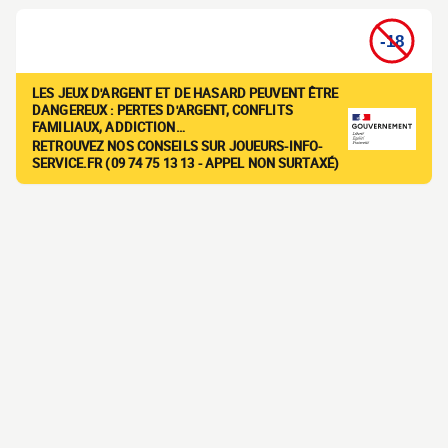
LES JEUX D'ARGENT ET DE HASARD PEUVENT ÊTRE
DANGEREUX : PERTES D'ARGENT, CONFLITS
FAMILIAUX, ADDICTION…
RETROUVEZ NOS CONSEILS SUR JOUEURS-INFO-
SERVICE.FR (09 74 75 13 13 - APPEL NON SURTAXÉ)