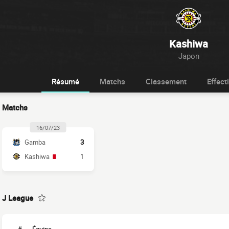
Kashiwa
Japon
Résumé
Matchs
Classement
Effecti
Matchs
16/07/23
Gamba
3
Kashiwa
1
J League