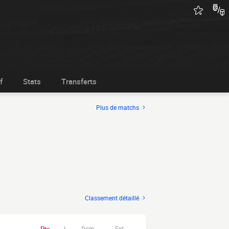
f
Stats
Transferts
Plus de matchs
Classement détaillé
Dom.
Ext.