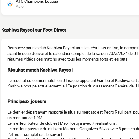
AFC Champions League
Asie
Kashiwa Reysol sur Foot Direct
Retrouvez pour le club Kashiwa Reysol tous les résultats en live, la compo
avant le coup d'envoi et le calendrier complet de la saison 2023/2024 de J L
résumés vidéos des matchs avec tous les moments forts et les buts.
Résultat match Kashiwa Reysol
Le résultat du dernier match en J League opposant Gamba et Kashiwa est 3
Kashiwa occupe actuellement la 17e position du classement Général de J
Principaux joueurs
Le dernier départ ayant rapporté le plus au mercato est Pedro Raul, parti p
un montant de 1.9M .
Le meilleur buteur du club est Mao Hosoya avec 7 réalisations.
Le meilleur passeur du club est Matheus Gonçalves Sávio avec 3 passes dé
L'effectif complet est le suivant: