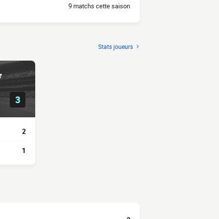
9 matchs cette saison
Stats joueurs
r
3
2
1