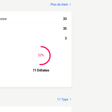
Plus de stats
ontre
33
35
3
52%
11 Défaites
11 Type