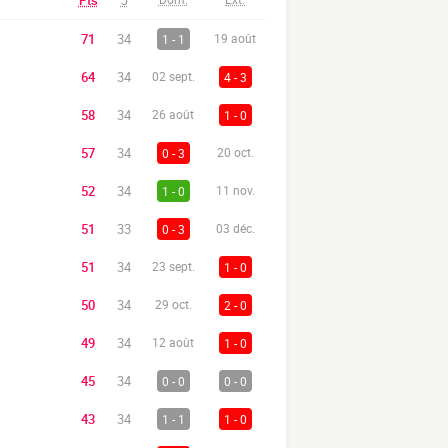
Pts
J
71
34
1 - 1
19 août
64
34
02 sept.
4 - 3
58
34
26 août
1 - 0
57
34
0 - 3
20 oct.
52
34
1 - 0
11 nov.
51
33
0 - 3
03 déc.
51
34
23 sept.
1 - 0
50
34
29 oct.
2 - 0
49
34
12 août
1 - 0
45
34
0 - 0
0 - 0
43
34
1 - 1
1 - 0