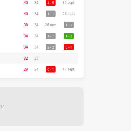
40
34
4 - 5
30 sept.
40
34
1 - 1
06 août
38
34
25 nov.
1 - 1
34
34
1 - 1
1 - 2
34
34
2 - 2
3 - 1
32
33
29
34
0 - 1
17 sept.
ITÉ