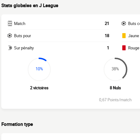
Stats globales en J League
Match
21
Buts c
Buts pour
18
Jaune
Sur pénalty
1
Rouge
10%
38%
2 victoires
8 Nuls
0,67 Points/match
Formation type