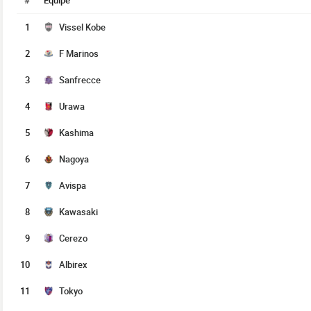
#
Équipe
1
Vissel Kobe
2
F Marinos
3
Sanfrecce
4
Urawa
5
Kashima
6
Nagoya
7
Avispa
8
Kawasaki
9
Cerezo
10
Albirex
11
Tokyo