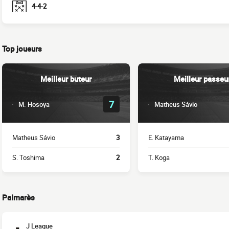
4-4-2
Top joueurs
Meilleur buteur
Meilleur passeu
7
M. Hosoya
Matheus Sávio
Matheus Sávio
3
E. Katayama
S. Toshima
2
T. Koga
Palmarès
J League