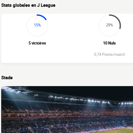
Stats globales en J League
15%
29%
5 victoires
10 Nuls
0,74 Points/match
Stade