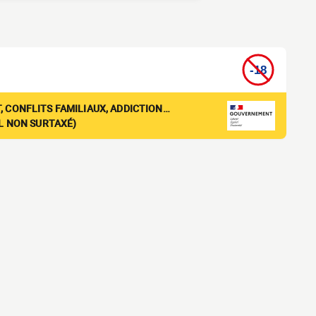
, CONFLITS FAMILIAUX, ADDICTION…
EL NON SURTAXÉ)