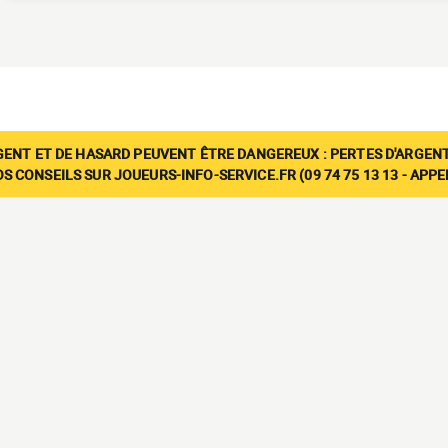
GENT ET DE HASARD PEUVENT ÊTRE DANGEREUX : PERTES D'ARGENT
 CONSEILS SUR JOUEURS-INFO-SERVICE.FR (09 74 75 13 13 - APP