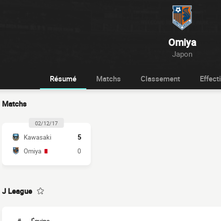
Omiya
Japon
Résumé
Matchs
Classement
Effecti
Matchs
02/12/17
Kawasaki
5
Omiya
0
J League