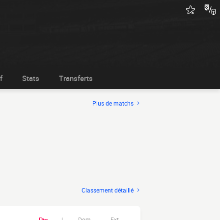
f
Stats
Transferts
Plus de matchs
Classement détaillé
Dom.
Ext.