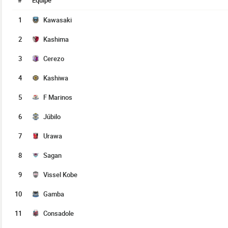
#
Équipe
1
Kawasaki
2
Kashima
3
Cerezo
4
Kashiwa
5
F Marinos
6
Júbilo
7
Urawa
8
Sagan
9
Vissel Kobe
10
Gamba
11
Consadole