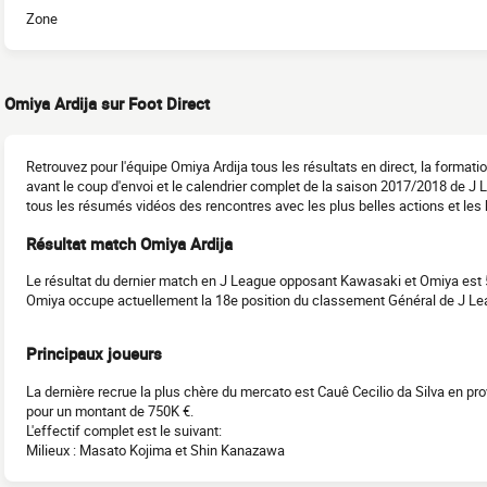
Zone
Omiya Ardija sur Foot Direct
Retrouvez pour l'équipe Omiya Ardija tous les résultats en direct, la forma
avant le coup d'envoi et le calendrier complet de la saison 2017/2018 de J
tous les résumés vidéos des rencontres avec les plus belles actions et les 
Résultat match Omiya Ardija
Le résultat du dernier match en J League opposant Kawasaki et Omiya est 
Omiya occupe actuellement la 18e position du classement Général de J Le
Principaux joueurs
La dernière recrue la plus chère du mercato est Cauê Cecilio da Silva en pro
pour un montant de 750K €.
L'effectif complet est le suivant:
Milieux : Masato Kojima et Shin Kanazawa