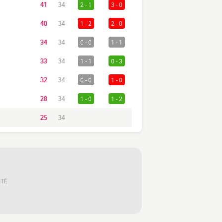
41
34
2 - 1
3 - 0
40
34
1 - 2
2 - 0
34
34
0 - 0
1 - 1
33
34
1 - 1
0 - 3
32
34
0 - 0
1 - 0
28
34
1 - 0
1 - 2
25
34
ITÉ