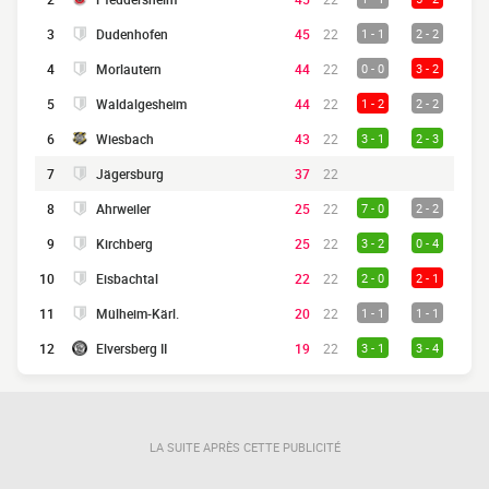
3
Dudenhofen
45
22
1 - 1
2 - 2
4
Morlautern
44
22
0 - 0
3 - 2
5
Waldalgesheim
44
22
1 - 2
2 - 2
6
Wiesbach
43
22
3 - 1
2 - 3
7
Jägersburg
37
22
8
Ahrweiler
25
22
7 - 0
2 - 2
9
Kirchberg
25
22
3 - 2
0 - 4
10
Eisbachtal
22
22
2 - 0
2 - 1
11
Mülheim-Kärl.
20
22
1 - 1
1 - 1
12
Elversberg II
19
22
3 - 1
3 - 4
LA SUITE APRÈS CETTE PUBLICITÉ