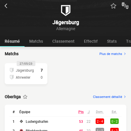
Jägersburg
Allemagne
Résumé
Matchs
Classement
Effectif
Stats
Tr
Matchs
Plus de matchs
27/05/23
Jägersburg
7
Ahrweiler
0
Oberliga
Classement détaillé
#
Équipe
Pts
J
Dom.
Ext.
1
Ludwigshafen
53
22
2 - 4
0 - 2
2
Pfeddersheim
45
22
1 - 1
5 - 2