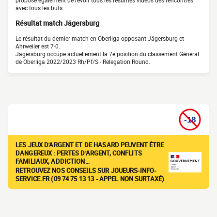
propose également de revoir tous les résumés vidéos des rencontres
avec tous les buts.
Résultat match Jägersburg
Le résultat du dernier match en Oberliga opposant Jägersburg et
Ahrweiler est 7-0.
Jägersburg occupe actuellement la 7e position du classement Général
de Oberliga 2022/2023 Rh/Pf/S - Relegation Round.
LES JEUX D'ARGENT ET DE HASARD PEUVENT ÊTRE
DANGEREUX : PERTES D'ARGENT, CONFLITS
FAMILIAUX, ADDICTION…
RETROUVEZ NOS CONSEILS SUR JOUEURS-INFO-
SERVICE.FR (09 74 75 13 13 - APPEL NON SURTAXÉ)