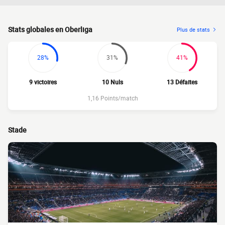
Stats globales en Oberliga
Plus de stats
28%
31%
41%
9 victoires
10 Nuls
13 Défaites
1,16 Points/match
Stade