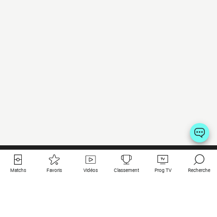
Matchs
Favoris
Vidéos
Classement
Prog TV
Recherche
Liens utiles
Clubs à la une
Tous les matchs
PSG
Matchs en live
Bayern Munich