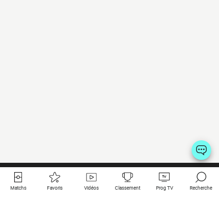
Matchs
Favoris
Vidéos
Classement
Prog TV
Recherche
Liens utiles
Clubs à la une