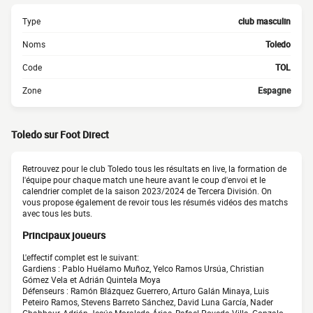
Type
club masculin
Noms
Toledo
Code
TOL
Zone
Espagne
Toledo sur Foot Direct
Retrouvez pour le club Toledo tous les résultats en live, la formation de
l'équipe pour chaque match une heure avant le coup d'envoi et le
calendrier complet de la saison 2023/2024 de Tercera División. On
vous propose également de revoir tous les résumés vidéos des matchs
avec tous les buts.
Principaux joueurs
L'effectif complet est le suivant:
Gardiens : Pablo Huélamo Muñoz, Yelco Ramos Ursúa, Christian
Gómez Vela et Adrián Quintela Moya
Défenseurs : Ramón Blázquez Guerrero, Arturo Galán Minaya, Luis
Peteiro Ramos, Stevens Barreto Sánchez, David Luna García, Nader