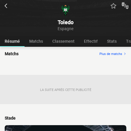
Toledo
Espagne
Résumé
Matchs
Classement
Effectif
Stats
Tr
Matchs
Plus de matchs
LA SUITE APRÈS CETTE PUBLICITÉ
Stade