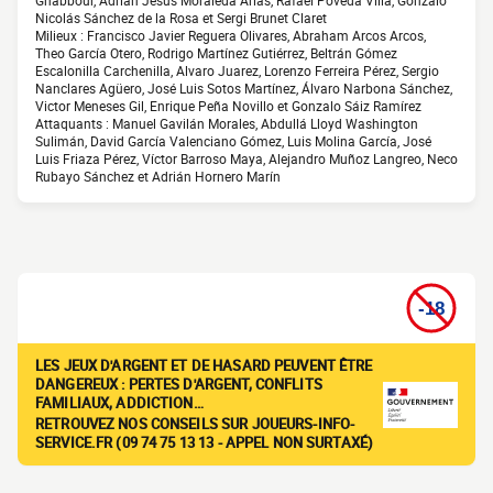
Ghabbour, Adrián Jesús Moraleda Árias, Rafael Poveda Villa, Gonzalo
Nicolás Sánchez de la Rosa et Sergi Brunet Claret
Milieux : Francisco Javier Reguera Olivares, Abraham Arcos Arcos,
Theo García Otero, Rodrigo Martínez Gutiérrez, Beltrán Gómez
Escalonilla Carchenilla, Alvaro Juarez, Lorenzo Ferreira Pérez, Sergio
Nanclares Agüero, José Luis Sotos Martínez, Álvaro Narbona Sánchez,
Victor Meneses Gil, Enrique Peña Novillo et Gonzalo Sáiz Ramírez
Attaquants : Manuel Gavilán Morales, Abdullá Lloyd Washington
Sulimán, David García Valenciano Gómez, Luis Molina García, José
Luis Friaza Pérez, Víctor Barroso Maya, Alejandro Muñoz Langreo, Neco
Rubayo Sánchez et Adrián Hornero Marín
LES JEUX D'ARGENT ET DE HASARD PEUVENT ÊTRE
DANGEREUX : PERTES D'ARGENT, CONFLITS
FAMILIAUX, ADDICTION…
RETROUVEZ NOS CONSEILS SUR JOUEURS-INFO-
SERVICE.FR (09 74 75 13 13 - APPEL NON SURTAXÉ)