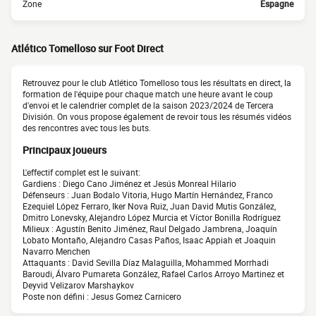
Zone
Espagne
Atlético Tomelloso sur Foot Direct
Retrouvez pour le club Atlético Tomelloso tous les résultats en direct, la
formation de l'équipe pour chaque match une heure avant le coup
d'envoi et le calendrier complet de la saison 2023/2024 de Tercera
División. On vous propose également de revoir tous les résumés vidéos
des rencontres avec tous les buts.
Principaux joueurs
L'effectif complet est le suivant:
Gardiens : Diego Cano Jiménez et Jesús Monreal Hilario
Défenseurs : Juan Bodalo Vitoria, Hugo Martín Hernández, Franco
Ezequiel López Ferraro, Iker Nova Ruiz, Juan David Mutis González,
Dmitro Lonevsky, Alejandro López Murcia et Víctor Bonilla Rodríguez
Milieux : Agustín Benito Jiménez, Raul Delgado Jambrena, Joaquín
Lobato Montaño, Alejandro Casas Paños, Isaac Appiah et Joaquin
Navarro Menchen
Attaquants : David Sevilla Díaz Malaguilla, Mohammed Morrhadi
Baroudi, Álvaro Pumareta González, Rafael Carlos Arroyo Martinez et
Deyvid Velizarov Marshaykov
Poste non défini : Jesus Gomez Carnicero