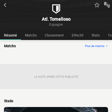
Atl. Tomelloso
Espagne
Résumé
Matchs
Classement
Effectif
Stats
Tr
Matchs
Plus de matchs
LA SUITE APRÈS CETTE PUBLICITÉ
Stade