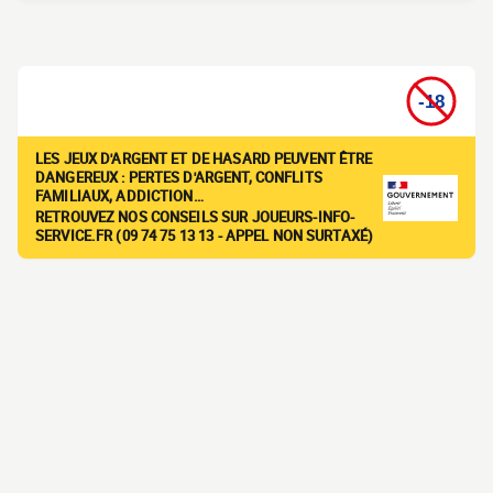
LES JEUX D'ARGENT ET DE HASARD PEUVENT ÊTRE
DANGEREUX : PERTES D'ARGENT, CONFLITS
FAMILIAUX, ADDICTION…
RETROUVEZ NOS CONSEILS SUR JOUEURS-INFO-
SERVICE.FR (09 74 75 13 13 - APPEL NON SURTAXÉ)