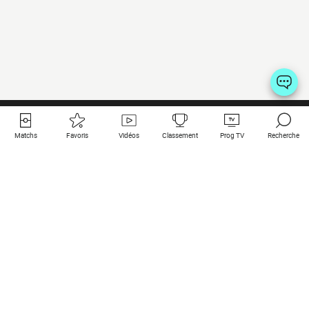
Matchs
Favoris
Vidéos
Classement
Prog TV
Recherche
Liens utiles
Clubs à la une
Tous les matchs
PSG
Matchs en live
Bayern Munich
Derniers résultats
Real Madrid
Matchs à venir
Inter
Match en streaming
Juventus
Contact
Manchester City
Mentions légales
Manchester United
Les amis de Foot Direct
Liverpool
Les guides de Foot Direct