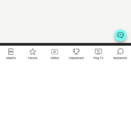
Matchs
Favoris
Vidéos
Classement
Prog TV
Recherche
Liens utiles
Clubs à la une
Tous les matchs
PSG
Matchs en live
Bayern Munich
Derniers résultats
Real Madrid
Matchs à venir
Inter
Match en streaming
Juventus
Contact
Manchester City
Mentions légales
Manchester United
Les amis de Foot Direct
Liverpool
Les guides de Foot Direct