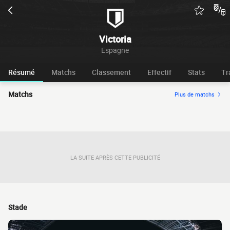
Victoria
Espagne
Résumé
Matchs
Classement
Effectif
Stats
Tr
Matchs
Plus de matchs
LA SUITE APRÈS CETTE PUBLICITÉ
Stade