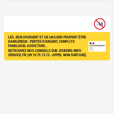
LES JEUX D'ARGENT ET DE HASARD PEUVENT ÊTRE
DANGEREUX : PERTES D'ARGENT, CONFLITS
FAMILIAUX, ADDICTION…
RETROUVEZ NOS CONSEILS SUR JOUEURS-INFO-
SERVICE.FR (09 74 75 13 13 - APPEL NON SURTAXÉ)