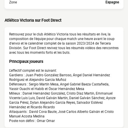
Zone
Espagne
Atlético Victoria sur Foot Direct
Retrouvez pour le club Atlético Victoria tous les résultats en live, la
composition de l'équipe pour chaque match une heure avant le coup
d'envoi et le calendrier complet de la saison 2023/2024 de Tercera
División. Sur Foot Direct revivez tous les résumés vidéos des rencontres
avec tous les moments forts et les buts.
Principaux joueurs
L'effectif complet est le suivant:
Gardiens : Juan Pedro González Barroso, Ángel Daniel Hernández
Rodríguez et Alejandro García Muñoz
Défenseurs : Sergio Martín Mesa, Angel Gabriel Baeza Castañeda,
Yassir Ouachi el Habib et Óscar Hernández Mesa
Milieux : Daniel Hernández González, Cristo Díaz Martín, Emmanuel
Vicente Luis Luis, David Galván Martín, Daniel Galván Sánchez, Ayoze
García Pérez, Dylan Alejandro García Reyes, Salvador Estévez
Hernández et Ricardo Ricardo
Attaquants : David Cova Baute, José Carlos Alberto Galván et Cristo
Manuel Acosta Medina
Poste non défini : Omar Omar