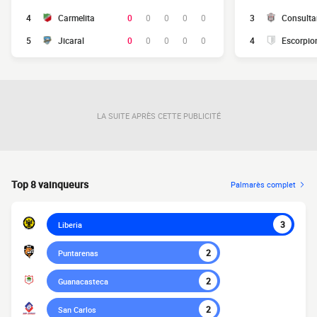
4
Carmelita
0
0
0
0
0
3
Consulta
5
Jicaral
0
0
0
0
0
4
Escorpio
LA SUITE APRÈS CETTE PUBLICITÉ
Top 8 vainqueurs
Palmarès complet
3
Liberia
2
Puntarenas
2
Guanacasteca
2
San Carlos