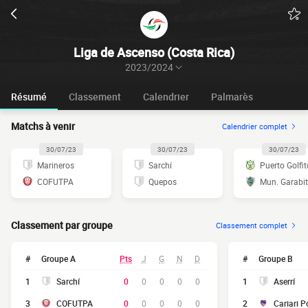
Liga de Ascenso (Costa Rica)
2023/2024
Résumé
Classement
Calendrier
Palmarès
Matchs à venir
Calendrier complet
30/07/23
30/07/23
30/07/23
Marineros
Sarchí
Puerto Golfit
COFUTPA
Quepos
Mun. Garabi
Classement par groupe
Classement complet
#
Groupe A
Pts
J
G
N
D
#
Groupe B
1
Sarchí
0
0
0
0
0
1
Aserrí
3
COFUTPA
0
0
0
0
0
2
Cariari P