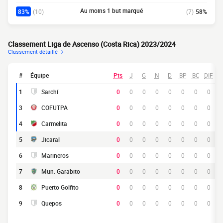
Au moins 1 but marqué
83%
(10)
(7)
58%
Classement Liga de Ascenso (Costa Rica) 2023/2024
Classement détaillé
#
Équipe
Pts
J
G
N
D
BP
BC
DIF
1
Sarchí
0
0
0
0
0
0
0
0
3
COFUTPA
0
0
0
0
0
0
0
0
4
Carmelita
0
0
0
0
0
0
0
0
5
Jicaral
0
0
0
0
0
0
0
0
6
Marineros
0
0
0
0
0
0
0
0
7
Mun. Garabito
0
0
0
0
0
0
0
0
8
Puerto Golfito
0
0
0
0
0
0
0
0
9
Quepos
0
0
0
0
0
0
0
0