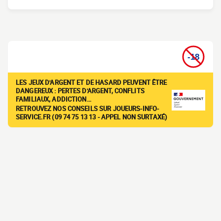
LES JEUX D'ARGENT ET DE HASARD PEUVENT ÊTRE
DANGEREUX : PERTES D'ARGENT, CONFLITS
FAMILIAUX, ADDICTION…
RETROUVEZ NOS CONSEILS SUR JOUEURS-INFO-
SERVICE.FR (09 74 75 13 13 - APPEL NON SURTAXÉ)