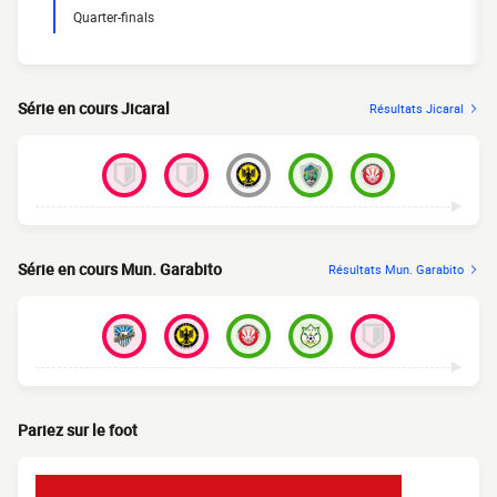
Quarter-finals
Série en cours Jicaral
Résultats Jicaral
Série en cours Mun. Garabito
Résultats Mun. Garabito
Pariez sur le foot