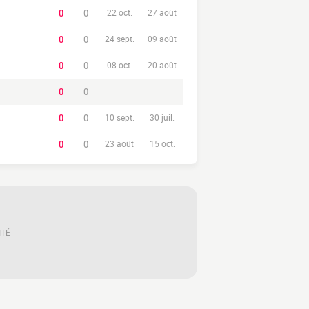
0
0
22 oct.
27 août
0
0
24 sept.
09 août
0
0
08 oct.
20 août
0
0
0
0
10 sept.
30 juil.
0
0
23 août
15 oct.
ITÉ