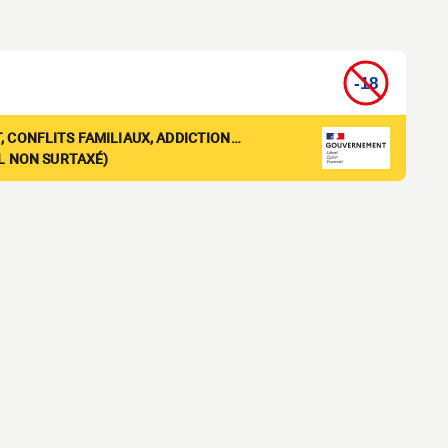
, CONFLITS FAMILIAUX, ADDICTION…
EL NON SURTAXÉ)