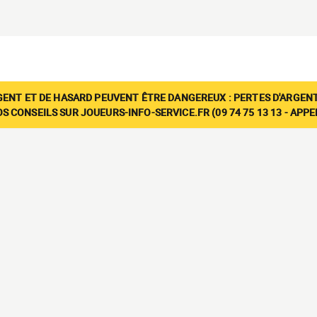
GENT ET DE HASARD PEUVENT ÊTRE DANGEREUX : PERTES D'ARGENT
 CONSEILS SUR JOUEURS-INFO-SERVICE.FR (09 74 75 13 13 - APP