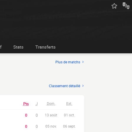
f
Stats
Transferts
Plus de matchs
Classement détaillé
Pts
J
Dom.
Ext.
0
0
13 août
01 oct.
0
0
05 nov.
06 sept.