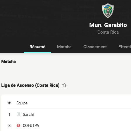
Mun. Garabito
Costa Rica
Résumé
Matchs
Classement
Effecti
Matchs
Liga de Ascenso (Costa Rica)
#
Équipe
1
Sarchí
3
COFUTPA