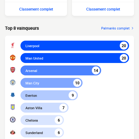
Classement complet
Classement complet
Top 8 vainqueurs
Palmarès complet
20
Liverpool
20
Man United
14
Arsenal
10
Man City
9
Everton
7
Aston Villa
6
Chelsea
6
Sunderland