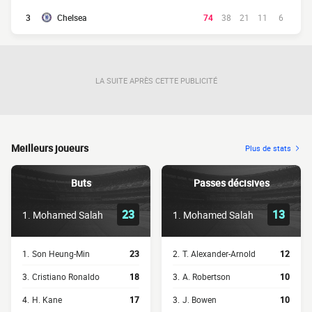
3
Chelsea
74
38
21
11
6
LA SUITE APRÈS CETTE PUBLICITÉ
Meilleurs joueurs
Plus de stats
Buts
Passes décisives
23
13
1.
Mohamed Salah
1.
Mohamed Salah
1.
Son Heung-Min
23
2.
T. Alexander-Arnold
12
3.
Cristiano Ronaldo
18
3.
A. Robertson
10
4.
H. Kane
17
3.
J. Bowen
10