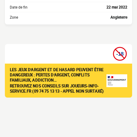
Date de fin
22 mai 2022
Zone
Angleterre
LES JEUX D'ARGENT ET DE HASARD PEUVENT ÊTRE
DANGEREUX : PERTES D'ARGENT, CONFLITS
FAMILIAUX, ADDICTION…
RETROUVEZ NOS CONSEILS SUR JOUEURS-INFO-
SERVICE.FR (09 74 75 13 13 - APPEL NON SURTAXÉ)