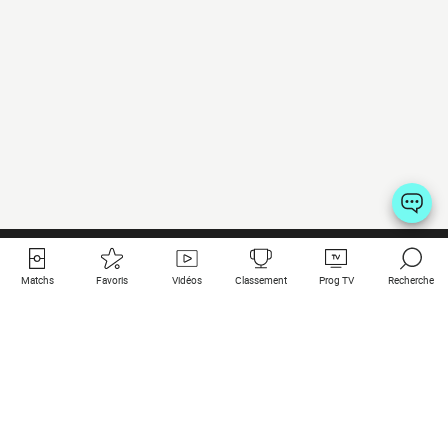
Matchs
Favoris
Vidéos
Classement
Prog TV
Recherche
Liens utiles
Clubs à la une
Tous les matchs
PSG
Matchs en live
Bayern Munich
Derniers résultats
Real Madrid
Matchs à venir
Inter
Match en streaming
Juventus