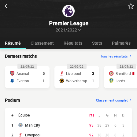
Premier League
2021/2022
Résumé
Classement
Résultats
Stats
Palmarès
Derniers matchs
Tous les résultats
22/05/22
22/05/22
22/05/22
Arsenal
5
Liverpool
3
Brentford
Everton
1
Wolverhampton
1
Leeds
Podium
Classement complet
#
Équipe
Pts
J
G
N
D
1
Man City
93
38
29
6
3
2
Liverpool
92
38
28
8
2