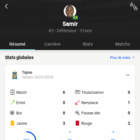
Samir
#3 - Défenseur - 31ans
Résumé
Carrière
Stats
Matchs
Stats globales
Plus de stats
Tigres
Saison 2023/2024
Match
6
Titularisation
0
Entré
0
Remplacé
1
But
0
Passes déc.
0
Jaune
3
Rouge
2