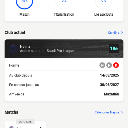
75%
0%
0%
Match
Titularisation
Lié aux buts
Club actuel
Carrière
Najma
18e
Arabie saoudite - Saudi Pro League
Forme
N
N
D
Au club depuis
14/08/2025
En contrat jusqu'au
30/06/2027
Arrivée de
Mazatlán
Matchs
Calendrier Najma
20/05/26