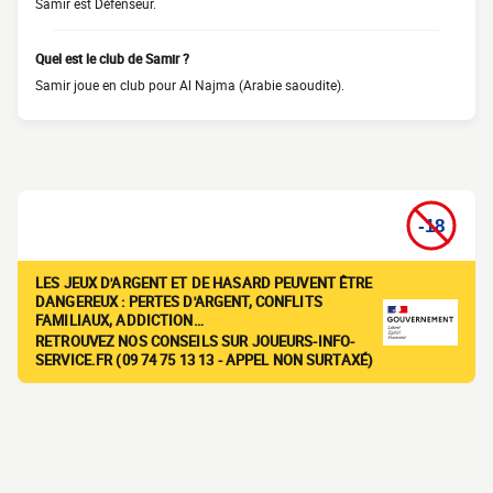
Samir est Défenseur.
Quel est le club de Samir ?
Samir joue en club pour Al Najma (Arabie saoudite).
LES JEUX D'ARGENT ET DE HASARD PEUVENT ÊTRE
DANGEREUX : PERTES D'ARGENT, CONFLITS
FAMILIAUX, ADDICTION…
RETROUVEZ NOS CONSEILS SUR JOUEURS-INFO-
SERVICE.FR (09 74 75 13 13 - APPEL NON SURTAXÉ)