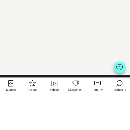
Matchs
Favoris
Vidéos
Classement
Prog TV
Recherche
Liens utiles
Clubs à la une
Tous les matchs
PSG
Matchs en live
Bayern Munich
Derniers résultats
Real Madrid
Matchs à venir
Inter