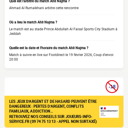
Quel est l'arbitre du match Ahli Najma ?
Ahmad Al Rumaikhani arbitre cette rencontre
Où a lieu le match Ahli Najma ?
Le match est au stade Prince Abdullah Al Faisal Sports City Stadium à
Jeddah
Quelle est la date et l'horaire du match Ahli Najma ?
Match à suivre en live sur Footdirect le 19 février 2026, Coup d'envoi
20:00
LES JEUX D'ARGENT ET DE HASARD PEUVENT ÊTRE
DANGEREUX : PERTES D'ARGENT, CONFLITS
FAMILIAUX, ADDICTION…
RETROUVEZ NOS CONSEILS SUR JOUEURS-INFO-
SERVICE.FR (09 74 75 13 13 - APPEL NON SURTAXÉ)