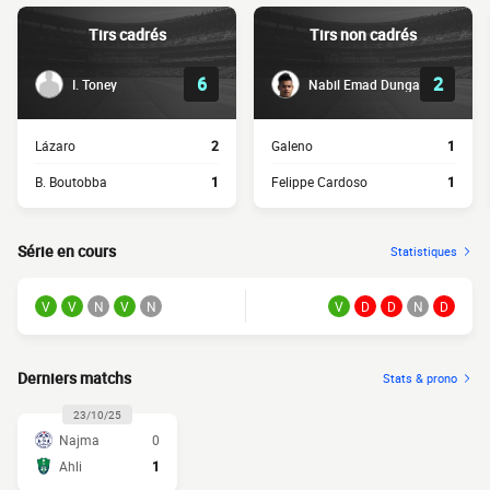
Tirs cadrés
Tirs non cadrés
6
2
I. Toney
Nabil Emad Dunga
Lázaro
2
Galeno
1
B. Boutobba
1
Felippe Cardoso
1
Série en cours
Statistiques
V
V
N
V
N
V
D
D
N
D
Derniers matchs
Stats & prono
23/10/25
Najma
0
Ahli
1