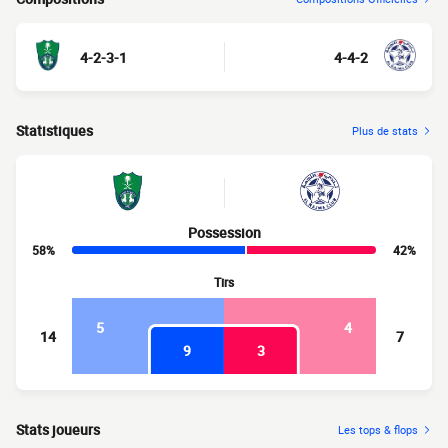
4-2-3-1
4-4-2
Statistiques
Plus de stats
Possession
58%
42%
Tirs
5
4
14
7
9
3
Stats joueurs
Les tops & flops