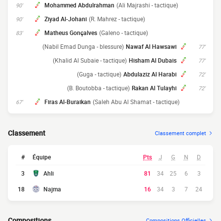
Mohammed Abdulrahman
(Ali Majrashi - tactique)
90'
Ziyad Al-Johani
(R. Mahrez - tactique)
90'
Matheus Gonçalves
(Galeno - tactique)
83'
(Nabil Emad Dunga - blessure)
Nawaf Al Hawsawi
77'
(Khalid Al Subaie - tactique)
Hisham Al Dubais
77'
(Guga - tactique)
Abdulaziz Al Harabi
72'
(B. Boutobba - tactique)
Rakan Al Tulayhi
72'
Firas Al-Buraikan
(Saleh Abu Al Shamat - tactique)
67'
Classement
Classement complet
#
Équipe
Pts
J
G
N
D
3
Ahli
81
34
25
6
3
18
Najma
16
34
3
7
24
Compositions
Compositions Officielles