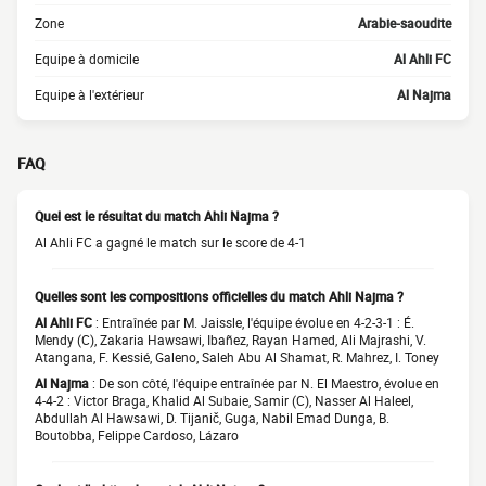
Zone
Arabie-saoudite
Equipe à domicile
Al Ahli FC
Equipe à l'extérieur
Al Najma
FAQ
Quel est le résultat du match Ahli Najma ?
Al Ahli FC a gagné le match sur le score de 4-1
Quelles sont les compositions officielles du match Ahli Najma ?
Al Ahli FC
: Entraînée par M. Jaissle, l'équipe évolue en 4-2-3-1 : É.
Mendy (C), Zakaria Hawsawi, Ibañez, Rayan Hamed, Ali Majrashi, V.
Atangana, F. Kessié, Galeno, Saleh Abu Al Shamat, R. Mahrez, I. Toney
Al Najma
: De son côté, l'équipe entraînée par N. El Maestro, évolue en
4-4-2 : Victor Braga, Khalid Al Subaie, Samir (C), Nasser Al Haleel,
Abdullah Al Hawsawi, D. Tijanič, Guga, Nabil Emad Dunga, B.
Boutobba, Felippe Cardoso, Lázaro