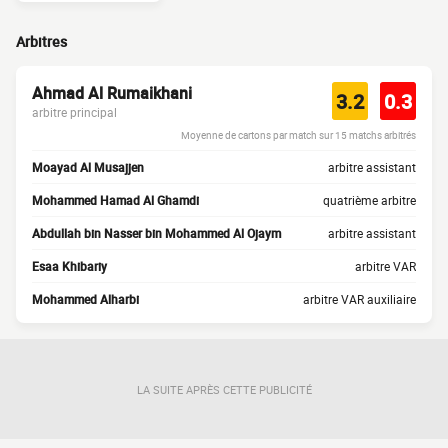
Arbitres
Ahmad Al Rumaikhani
3.2
0.3
arbitre principal
Moyenne de cartons par match sur 15 matchs arbitrés
Moayad Al Musajjen
arbitre assistant
Mohammed Hamad Al Ghamdi
quatrième arbitre
Abdullah bin Nasser bin Mohammed Al Ojaym
arbitre assistant
Esaa Khibariy
arbitre VAR
Mohammed Alharbi
arbitre VAR auxiliaire
LA SUITE APRÈS CETTE PUBLICITÉ