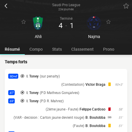
Saudi Pro League
23e journée
Terminé
4
1
-
Ahli
Najma
Résumé
Compo
Stats
Classement
Prono
Temps forts
I. Toney
(sur penalty)
90+4'
(Contestation)
Victor Braga
90+3'
I. Toney
(P.D Matheus Gonçalves)
87'
I. Toney
(P.D R. Mahrez)
69'
(2ème jaune - Faute)
Felippe Cardoso
58'
(VAR - decision : Carton jaune devient rouge)
B. Boutobba
51'
(Faute)
B. Boutobba
51'