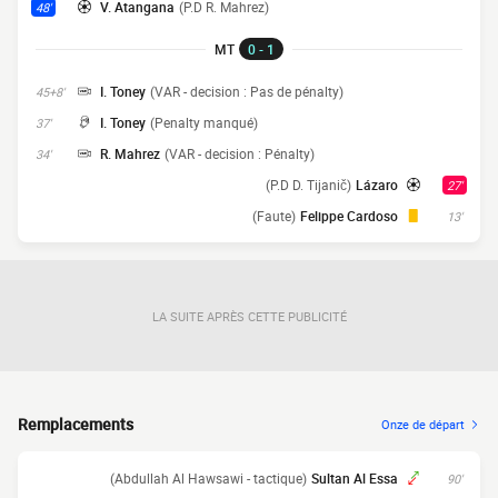
V. Atangana
(P.D R. Mahrez)
48'
MT
0 - 1
I. Toney
(VAR - decision : Pas de pénalty)
45+8'
I. Toney
(Penalty manqué)
37'
R. Mahrez
(VAR - decision : Pénalty)
34'
(P.D D. Tijanič)
Lázaro
27'
(Faute)
Felippe Cardoso
13'
LA SUITE APRÈS CETTE PUBLICITÉ
Remplacements
Onze de départ
(Abdullah Al Hawsawi - tactique)
Sultan Al Essa
90'