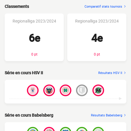
Classements
Comparatif stats tournois
Regionalliga 2023/2024
Regionalliga 2023/2024
6e
4e
0 pt
0 pt
Série en cours HSV II
Résultats HSV II
Série en cours Babelsberg
Résultats Babelsberg