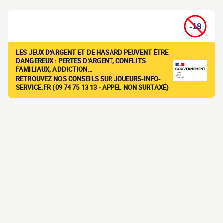
LES JEUX D'ARGENT ET DE HASARD PEUVENT ÊTRE
DANGEREUX : PERTES D'ARGENT, CONFLITS
FAMILIAUX, ADDICTION…
RETROUVEZ NOS CONSEILS SUR JOUEURS-INFO-
SERVICE.FR (09 74 75 13 13 - APPEL NON SURTAXÉ)