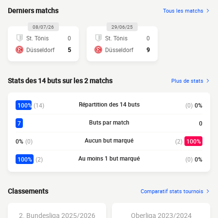
Derniers matchs
Tous les matchs
08/07/26
29/06/25
St. Tönis
0
St. Tönis
0
Düsseldorf
5
Düsseldorf
9
Stats des 14 buts sur les 2 matchs
Plus de stats
Répartition des 14 buts
100%
(14)
(0)
0%
Buts par match
7
0
Aucun but marqué
0%
(0)
(2)
100%
Au moins 1 but marqué
100%
(2)
(0)
0%
Classements
Comparatif stats tournois
2. Bundesliga 2025/2026
Oberliga 2023/2024