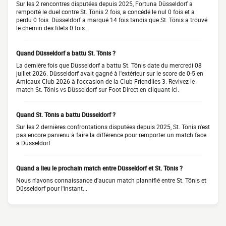
Sur les 2 rencontres disputées depuis 2025, Fortuna Düsseldorf a
remporté le duel contre St. Tönis 2 fois, a concédé le nul 0 fois et a
perdu 0 fois. Düsseldorf a marqué 14 fois tandis que St. Tönis a trouvé
le chemin des filets 0 fois.
Quand Düsseldorf a battu St. Tönis ?
La dernière fois que Düsseldorf a battu St. Tönis date du mercredi 08
juillet 2026. Düsseldorf avait gagné à l'extérieur sur le score de 0-5 en
Amicaux Club 2026 à l'occasion de la Club Friendlies 3.
Revivez le
match St. Tönis vs Düsseldorf sur Foot Direct en cliquant ici.
Quand St. Tönis a battu Düsseldorf ?
Sur les 2 dernières confrontations disputées depuis 2025, St. Tönis n'est
pas encore parvenu à faire la différence pour remporter un match face
à Düsseldorf.
Quand a lieu le prochain match entre Düsseldorf et St. Tönis ?
Nous n'avons connaissance d'aucun match plannifié entre St. Tönis et
Düsseldorf pour l'instant...