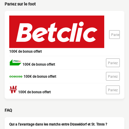
Pariez sur le foot
Pariez
100€ de bonus offert
Pariez
100€ de bonus offert
100€ de bonus offert
Pariez
Pariez
100€ de bonus offert
FAQ
Qui a l'avantage dans les matchs entre Düsseldorf et St. Tönis ?