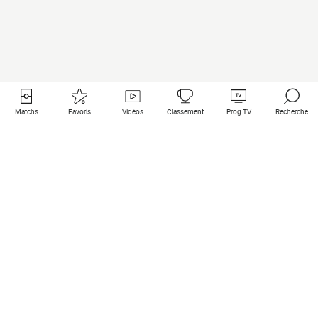
Matchs
Favoris
Vidéos
Classement
Prog TV
Recherche
Liens utiles
Clubs à la une
Tous les matchs
PSG
Matchs en live
Bayern Munich
Derniers résultats
Real Madrid
Matchs à venir
Inter
Match en streaming
Juventus
Contact
Manchester City
Mentions légales
Manchester United
Les amis de Foot Direct
Liverpool
Les guides de Foot Direct