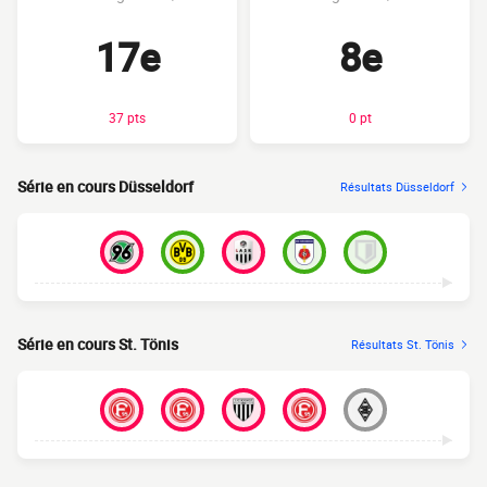
17e
8e
37 pts
0 pt
Série en cours Düsseldorf
Résultats Düsseldorf
Série en cours St. Tönis
Résultats St. Tönis