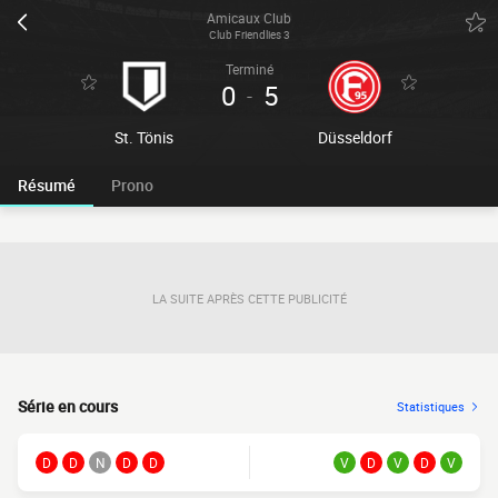
Amicaux Club
Club Friendlies 3
Terminé
0
5
-
St. Tönis
Düsseldorf
Résumé
Prono
LA SUITE APRÈS CETTE PUBLICITÉ
Série en cours
Statistiques
D
D
N
D
D
V
D
V
D
V