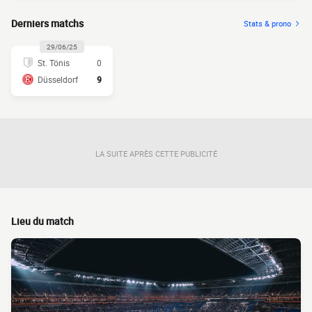
Derniers matchs
Stats & prono
29/06/25
St. Tönis
0
Düsseldorf
9
LA SUITE APRÈS CETTE PUBLICITÉ
Lieu du match