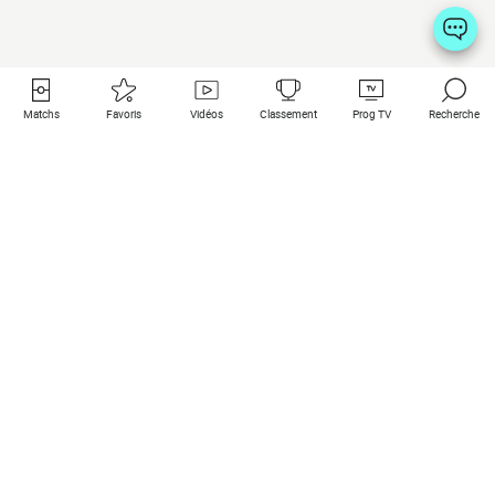
Matchs
Favoris
Vidéos
Classement
Prog TV
Recherche
Liens utiles
Clubs à la une
Tous les matchs
PSG
Matchs en live
Bayern Munich
Derniers résultats
Real Madrid
Matchs à venir
Inter
Match en streaming
Juventus
Contact
Manchester City
Mentions légales
Manchester United
Les amis de Foot Direct
Liverpool
Les guides de Foot Direct