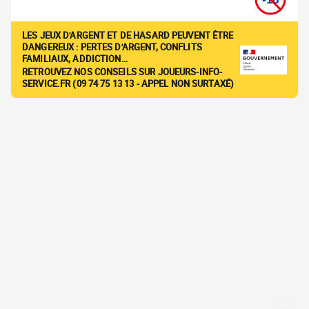
LES JEUX D'ARGENT ET DE HASARD PEUVENT ÊTRE
DANGEREUX : PERTES D'ARGENT, CONFLITS
FAMILIAUX, ADDICTION…
RETROUVEZ NOS CONSEILS SUR JOUEURS-INFO-
SERVICE.FR (09 74 75 13 13 - APPEL NON SURTAXÉ)