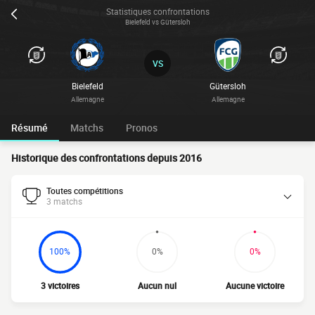
Statistiques confrontations
Bielefeld vs Gütersloh
VS
Bielefeld
Gütersloh
Allemagne
Allemagne
Résumé
Matchs
Pronos
Historique des confrontations depuis 2016
Toutes compétitions
3 matchs
100%
0%
0%
3 victoires
Aucun nul
Aucune victoire