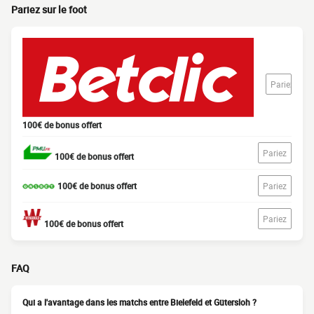
Pariez sur le foot
Pariez
100€ de bonus offert
Pariez
100€ de bonus offert
100€ de bonus offert
Pariez
Pariez
100€ de bonus offert
FAQ
Qui a l'avantage dans les matchs entre Bielefeld et Gütersloh ?