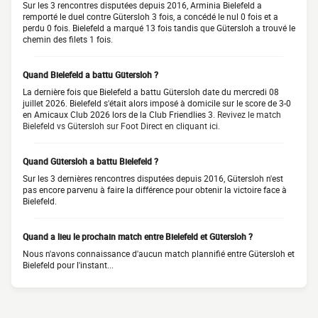
Sur les 3 rencontres disputées depuis 2016, Arminia Bielefeld a
remporté le duel contre Gütersloh 3 fois, a concédé le nul 0 fois et a
perdu 0 fois. Bielefeld a marqué 13 fois tandis que Gütersloh a trouvé le
chemin des filets 1 fois.
Quand Bielefeld a battu Gütersloh ?
La dernière fois que Bielefeld a battu Gütersloh date du mercredi 08
juillet 2026. Bielefeld s'était alors imposé à domicile sur le score de 3-0
en Amicaux Club 2026 lors de la Club Friendlies 3.
Revivez le match
Bielefeld vs Gütersloh sur Foot Direct en cliquant ici.
Quand Gütersloh a battu Bielefeld ?
Sur les 3 dernières rencontres disputées depuis 2016, Gütersloh n'est
pas encore parvenu à faire la différence pour obtenir la victoire face à
Bielefeld.
Quand a lieu le prochain match entre Bielefeld et Gütersloh ?
Nous n'avons connaissance d'aucun match plannifié entre Gütersloh et
Bielefeld pour l'instant...