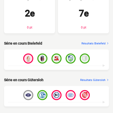
2e
7e
0 pt
0 pt
Série en cours Bielefeld
Résultats Bielefeld
Série en cours Gütersloh
Résultats Gütersloh