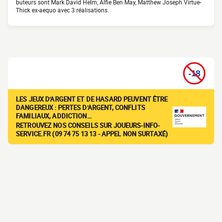
buteurs sont Mark David Helm, Alfie Ben May, Matthew Joseph Virtue-
Thick ex-aequo avec 3 réalisations.
LES JEUX D'ARGENT ET DE HASARD PEUVENT ÊTRE
DANGEREUX : PERTES D'ARGENT, CONFLITS
FAMILIAUX, ADDICTION…
RETROUVEZ NOS CONSEILS SUR JOUEURS-INFO-
SERVICE.FR (09 74 75 13 13 - APPEL NON SURTAXÉ)