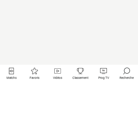
Matchs
Favoris
Vidéos
Classement
Prog TV
Recherche
Liens utiles
Clubs à la une
Tous les matchs
PSG
Matchs en live
Bayern Munich
Derniers résultats
Real Madrid
Matchs à venir
Inter
Match en streaming
Juventus