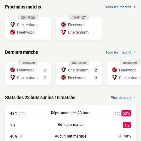
Prochains matchs
Tous les matchs
20/10/26
19/01/27
Cheltenham
Fleetwood
Fleetwood
Cheltenham
Derniers matchs
Tous les matchs
10/03/26
04/10/25
08/02/25
Fleetwood
2
Cheltenham
2
Fleetwood
Cheltenham
2
Fleetwood
0
Cheltenham
Stats des 23 buts sur les 10 matchs
Plus de stats
Répartition des 23 buts
48%
(11)
(12)
52%
Buts par match
1.1
1.2
40%
(4)
Aucun but marqué
(4)
40%