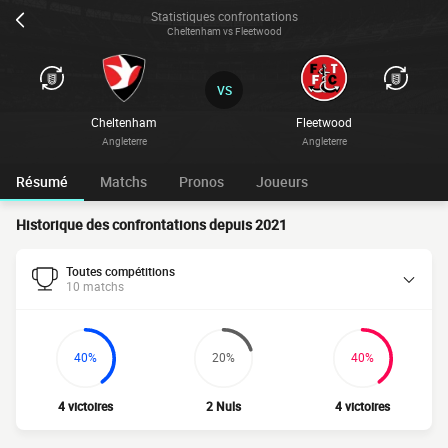
Statistiques confrontations
Cheltenham vs Fleetwood
VS
Cheltenham
Fleetwood
Angleterre
Angleterre
Résumé
Matchs
Pronos
Joueurs
Historique des confrontations depuis 2021
Toutes compétitions
10 matchs
40%
20%
40%
4 victoires
2 Nuls
4 victoires