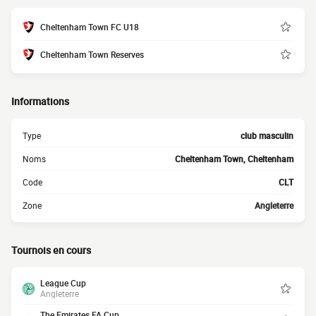
Cheltenham Town FC U18
Cheltenham Town Reserves
Informations
Type
club masculin
Noms
Cheltenham Town, Cheltenham
Code
CLT
Zone
Angleterre
Tournois en cours
League Cup
Angleterre
The Emirates FA Cup