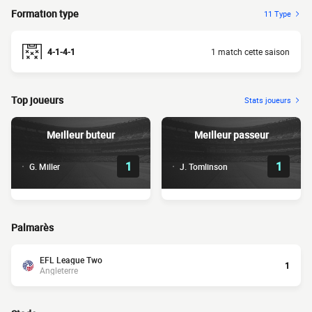
Formation type
11 Type
4-1-4-1
1 match cette saison
Top joueurs
Stats joueurs
Meilleur buteur
Meilleur passeur
1
1
G. Miller
J. Tomlinson
Palmarès
EFL League Two
1
Angleterre