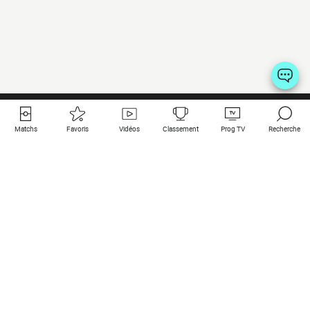
Matchs
Favoris
Vidéos
Classement
Prog TV
Recherche
Liens utiles
Clubs à la une
Tous les matchs
PSG
Matchs en live
Bayern Munich
Derniers résultats
Real Madrid
Matchs à venir
Inter
Match en streaming
Juventus
Contact
Manchester City
Mentions légales
Manchester United
Les amis de Foot Direct
Liverpool
Les guides de Foot Direct