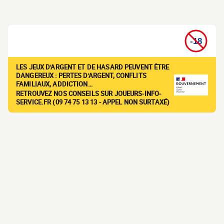
LES JEUX D'ARGENT ET DE HASARD PEUVENT ÊTRE
DANGEREUX : PERTES D'ARGENT, CONFLITS
FAMILIAUX, ADDICTION…
RETROUVEZ NOS CONSEILS SUR JOUEURS-INFO-
SERVICE.FR (09 74 75 13 13 - APPEL NON SURTAXÉ)