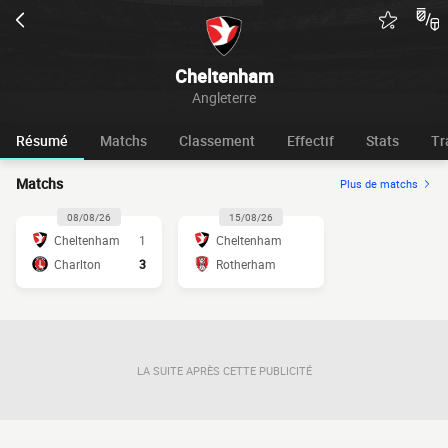
Cheltenham
Angleterre
Résumé
Matchs
Classement
Effectif
Stats
Tr
Matchs
Plus de matchs
08/08/26
15/08/26
Cheltenham
1
Cheltenham
Charlton
3
Rotherham
LA SUITE APRÈS CETTE PUBLICITÉ