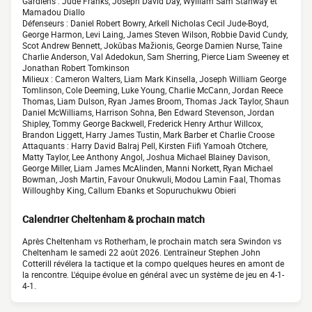
Gardiens : Jude Franks, Joseph David Day, Wylliam Sam Stanway et
Mamadou Diallo
Défenseurs : Daniel Robert Bowry, Arkell Nicholas Cecil Jude-Boyd,
George Harmon, Levi Laing, James Steven Wilson, Robbie David Cundy,
Scot Andrew Bennett, Jokūbas Mažionis, George Damien Nurse, Taine
Charlie Anderson, Val Adedokun, Sam Sherring, Pierce Liam Sweeney et
Jonathan Robert Tomkinson
Milieux : Cameron Walters, Liam Mark Kinsella, Joseph William George
Tomlinson, Cole Deeming, Luke Young, Charlie McCann, Jordan Reece
Thomas, Liam Dulson, Ryan James Broom, Thomas Jack Taylor, Shaun
Daniel McWilliams, Harrison Sohna, Ben Edward Stevenson, Jordan
Shipley, Tommy George Backwell, Frederick Henry Arthur Willcox,
Brandon Liggett, Harry James Tustin, Mark Barber et Charlie Croose
Attaquants : Harry David Balraj Pell, Kirsten Fiifi Yamoah Otchere,
Matty Taylor, Lee Anthony Angol, Joshua Michael Blainey Davison,
George Miller, Liam James McAlinden, Manni Norkett, Ryan Michael
Bowman, Josh Martin, Favour Onukwuli, Modou Lamin Faal, Thomas
Willoughby King, Callum Ebanks et Sopuruchukwu Obieri
Calendrier Cheltenham & prochain match
Après Cheltenham vs Rotherham, le prochain match sera Swindon vs
Cheltenham le samedi 22 août 2026. L'entraîneur Stephen John
Cotterill révélera la tactique et la compo quelques heures en amont de
la rencontre. L'équipe évolue en général avec un système de jeu en 4-1-
4-1.