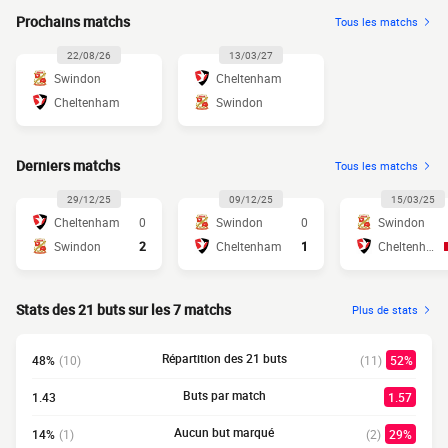
Prochains matchs
Tous les matchs
22/08/26
13/03/27
Swindon
Cheltenham
Cheltenham
Swindon
Derniers matchs
Tous les matchs
29/12/25
09/12/25
15/03/25
Cheltenham
0
Swindon
0
Swindon
Swindon
2
Cheltenham
1
Cheltenham
Stats des 21 buts sur les 7 matchs
Plus de stats
Répartition des 21 buts
48%
(10)
(11)
52%
Buts par match
1.43
1.57
Aucun but marqué
14%
(1)
(2)
29%