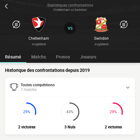
Statistiques confrontations
Cheltenham vs Swindon
VS
Cheltenham
Swindon
Angleterre
Angleterre
Résumé
Matchs
Pronos
Joueurs
Historique des confrontations depuis 2019
Toutes compétitions
7 matchs
29%
43%
29%
2 victoires
3 Nuls
2 victoires