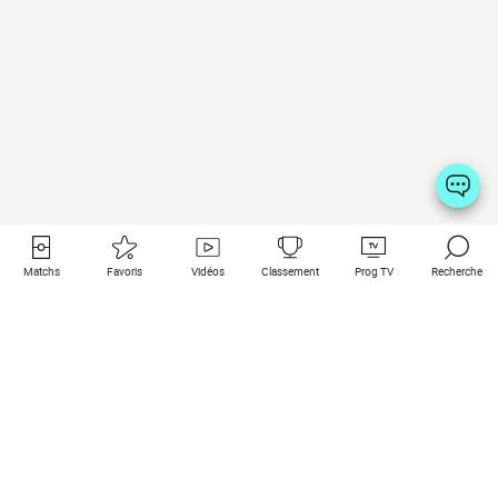
Matchs
Favoris
Vidéos
Classement
Prog TV
Recherche
Liens utiles
Clubs à la une
Tous les matchs
PSG