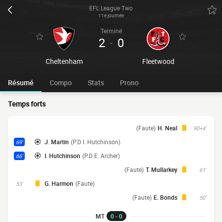
EFL League Two
11e journée
Terminé
2
0
-
Cheltenham
Fleetwood
Résumé
Compo
Stats
Prono
Temps forts
(Faute)
H. Neal
90+4'
J. Martin
(P.D I. Hutchinson)
69'
I. Hutchinson
(P.D E. Archer)
66'
(Faute)
T. Mullarkey
61'
G. Harmon
(Faute)
53'
(Faute)
E. Bonds
50'
MT
0 - 0