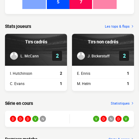
5
7
Stats joueurs
Les tops & flops
Tirs cadrés
Tirs non cadrés
2
2
L. McCann
J. Bickerstaff
I. Hutchinson
2
E. Ennis
1
C. Evans
1
M. Helm
1
Série en cours
Statistiques
D
D
D
V
N
V
D
N
D
V