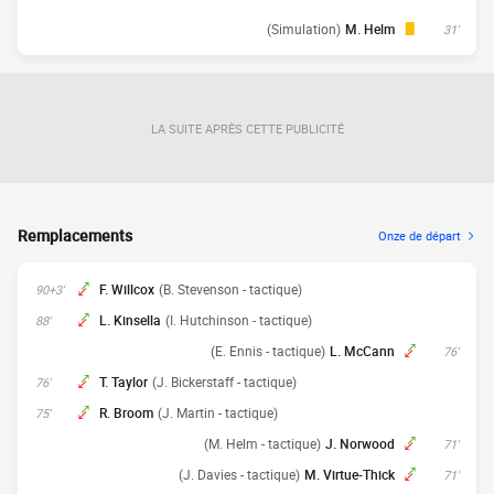
(Simulation)
M. Helm
31'
LA SUITE APRÈS CETTE PUBLICITÉ
Remplacements
Onze de départ
F. Willcox
(B. Stevenson - tactique)
90+3'
L. Kinsella
(I. Hutchinson - tactique)
88'
(E. Ennis - tactique)
L. McCann
76'
T. Taylor
(J. Bickerstaff - tactique)
76'
R. Broom
(J. Martin - tactique)
75'
(M. Helm - tactique)
J. Norwood
71'
(J. Davies - tactique)
M. Virtue-Thick
71'