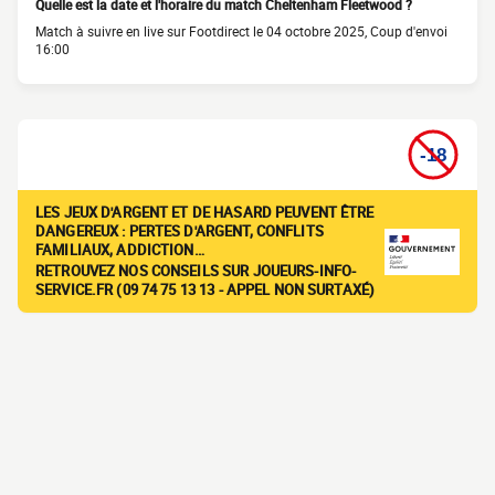
Quelle est la date et l'horaire du match Cheltenham Fleetwood ?
Match à suivre en live sur Footdirect le 04 octobre 2025, Coup d'envoi
16:00
LES JEUX D'ARGENT ET DE HASARD PEUVENT ÊTRE
DANGEREUX : PERTES D'ARGENT, CONFLITS
FAMILIAUX, ADDICTION…
RETROUVEZ NOS CONSEILS SUR JOUEURS-INFO-
SERVICE.FR (09 74 75 13 13 - APPEL NON SURTAXÉ)