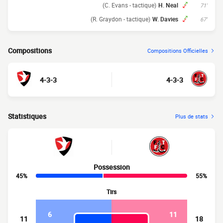
(C. Evans - tactique)
H. Neal
71'
(R. Graydon - tactique)
W. Davies
67'
Compositions
Compositions Officielles
4-3-3
4-3-3
Statistiques
Plus de stats
Possession
45%
55%
Tirs
6
11
11
18