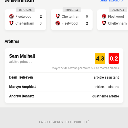
Derniers matchs
Stats & prono
08/02/25
28/09/24
29/03/24
Fleetwood
2
Cheltenham
0
Fleetwood
Cheltenham
0
Fleetwood
2
Cheltenham
Arbitres
Sam Mulhall
4.3
0.2
arbitre principal
Moyenne de cartons par match sur 10 matchs arbitrés
Dean Treleaven
arbitre assistant
Marvyn Amphlett
arbitre assistant
Andrew Bennett
quatrième arbitre
LA SUITE APRÈS CETTE PUBLICITÉ