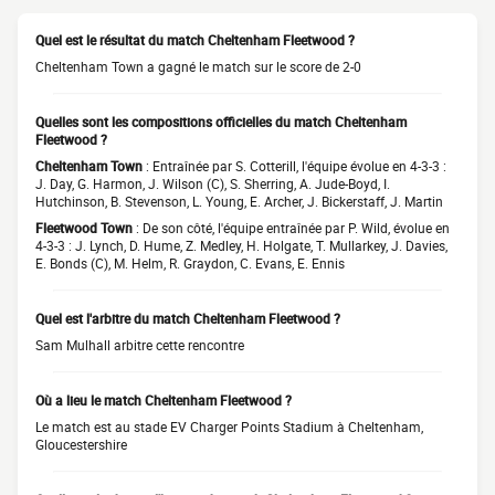
Quel est le résultat du match Cheltenham Fleetwood ?
Cheltenham Town a gagné le match sur le score de 2-0
Quelles sont les compositions officielles du match Cheltenham
Fleetwood ?
Cheltenham Town
: Entraînée par S. Cotterill, l'équipe évolue en 4-3-3 :
J. Day, G. Harmon, J. Wilson (C), S. Sherring, A. Jude-Boyd, I.
Hutchinson, B. Stevenson, L. Young, E. Archer, J. Bickerstaff, J. Martin
Fleetwood Town
: De son côté, l'équipe entraînée par P. Wild, évolue en
4-3-3 : J. Lynch, D. Hume, Z. Medley, H. Holgate, T. Mullarkey, J. Davies,
E. Bonds (C), M. Helm, R. Graydon, C. Evans, E. Ennis
Quel est l'arbitre du match Cheltenham Fleetwood ?
Sam Mulhall arbitre cette rencontre
Où a lieu le match Cheltenham Fleetwood ?
Le match est au stade EV Charger Points Stadium à Cheltenham,
Gloucestershire