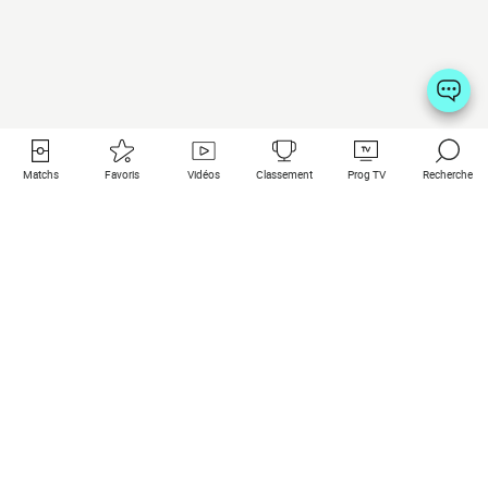
Matchs
Favoris
Vidéos
Classement
Prog TV
Recherche
Liens utiles
Clubs à la une
Tous les matchs
PSG
Matchs en live
Bayern Munich
Derniers résultats
Real Madrid
Matchs à venir
Inter
Match en streaming
Juventus
Contact
Manchester City