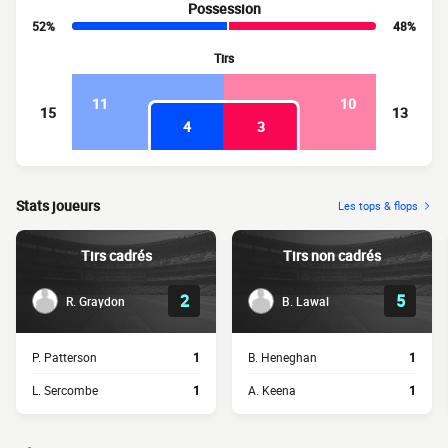
Possession
52%
48%
Tirs
11
10
15
13
4
3
Stats joueurs
Les tops & flops
Tirs cadrés
Tirs non cadrés
2
5
R. Graydon
B. Lawal
P. Patterson
1
B. Heneghan
1
L. Sercombe
1
A. Keena
1