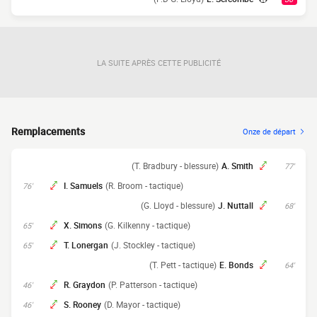
LA SUITE APRÈS CETTE PUBLICITÉ
Remplacements
Onze de départ
(T. Bradbury - blessure)
A. Smith
77'
I. Samuels
(R. Broom - tactique)
76'
(G. Lloyd - blessure)
J. Nuttall
68'
X. Simons
(G. Kilkenny - tactique)
65'
T. Lonergan
(J. Stockley - tactique)
65'
(T. Pett - tactique)
E. Bonds
64'
R. Graydon
(P. Patterson - tactique)
46'
S. Rooney
(D. Mayor - tactique)
46'