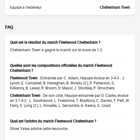
Equipe à l'extérieur
Cheltenham Town
FAQ
Quel est le résultat du match Fleetwood Cheltenham ?
Cheltenham Town a gagné le match sur le score de 1-2
Quelles sont les compositions officielles du match Fleetwood
Cheltenham ?
Fleetwood Town
: Entraînée par C. Adam, l'équipe évolue en 3-4-3 : J.
Lynch, E. Campbell, B. Heneghan, B. Wiredu (C), P. Patterson, G.
Kilkenny, B. Lawal, R. Broom, D. Mayor, J. Stockley, P. Omochere
Cheltenham Town
: De son côté, l'équipe entraînée par D. Clarke, évolue
en 3-1-4-2 : L. Southwood, L. Freestone, T. Bradbury, C. Davies, T. Pett, W.
Ferry, S. Long (C), L. Kinsella, L. Sercombe, A. Keena, G. Lloyd
Quel est l'arbitre du match Fleetwood Cheltenham ?
Oliver Yates arbitre cette rencontre