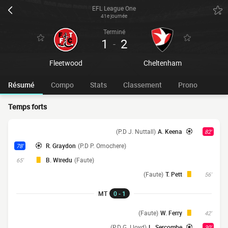
EFL League One
41e journée
Terminé
1
2
-
Fleetwood
Cheltenham
Résumé
Compo
Stats
Classement
Prono
Temps forts
(P.D J. Nuttall)
A. Keena
82'
R. Graydon
(P.D P. Omochere)
78'
B. Wiredu
(Faute)
65'
(Faute)
T. Pett
56'
MT
0 - 1
(Faute)
W. Ferry
42'
(P.D G. Lloyd)
L. Sercombe
30'