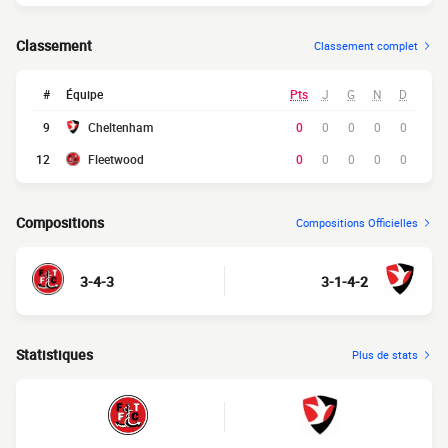
Classement
Classement complet
#
Équipe
Pts
J
G
N
D
9
Cheltenham
0
0
0
0
0
12
Fleetwood
0
0
0
0
0
Compositions
Compositions Officielles
3-4-3
3-1-4-2
Statistiques
Plus de stats