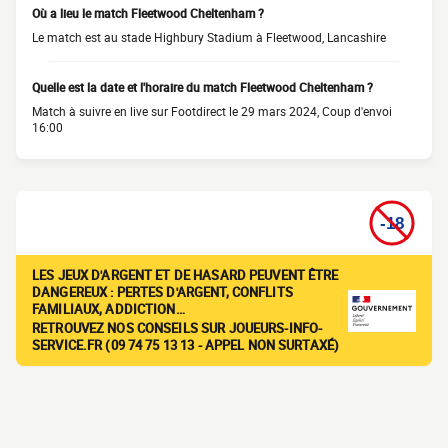
Où a lieu le match Fleetwood Cheltenham ?
Le match est au stade Highbury Stadium à Fleetwood, Lancashire
Quelle est la date et l'horaire du match Fleetwood Cheltenham ?
Match à suivre en live sur Footdirect le 29 mars 2024, Coup d'envoi
16:00
LES JEUX D'ARGENT ET DE HASARD PEUVENT ÊTRE
DANGEREUX : PERTES D'ARGENT, CONFLITS
FAMILIAUX, ADDICTION…
RETROUVEZ NOS CONSEILS SUR JOUEURS-INFO-
SERVICE.FR (09 74 75 13 13 - APPEL NON SURTAXÉ)