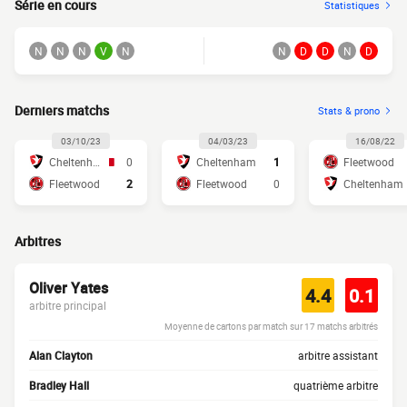
Série en cours
Statistiques
N
N
N
V
N
N
D
D
N
D
Derniers matchs
Stats & prono
03/10/23
04/03/23
16/08/22
Cheltenham
0
Cheltenham
1
Fleetwood
Fleetwood
2
Fleetwood
0
Cheltenham
Arbitres
Oliver Yates
4.4
0.1
arbitre principal
Moyenne de cartons par match sur 17 matchs arbitrés
Alan Clayton
arbitre assistant
Bradley Hall
quatrième arbitre