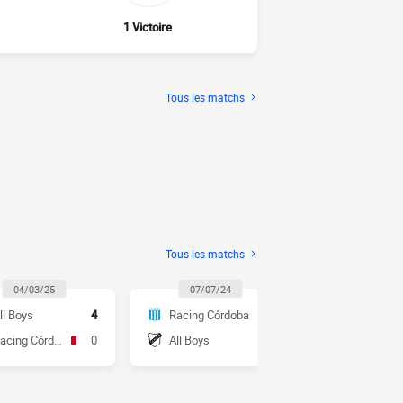
1 Victoire
Tous les matchs
Tous les matchs
04/03/25
07/07/24
20/02/2
ll Boys
4
Racing Córdoba
1
All Boys
Racing Córdoba
0
All Boys
0
Racing Cór