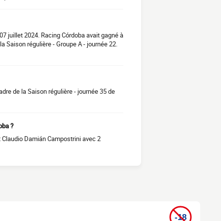
7 juillet 2024. Racing Córdoba avait gagné à
la Saison régulière - Groupe A - journée 22.
dre de la Saison régulière - journée 35 de
oba ?
st Claudio Damián Campostrini avec 2