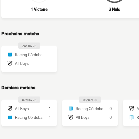
1 Victoire
3 Nuls
Prochains matchs
24/10/26
Racing Córdoba
All Boys
Derniers matchs
07/06/26
06/07/25
All Boys
1
Racing Córdoba
0
A
Racing Córdoba
1
All Boys
0