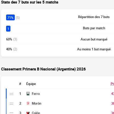
Stats des 7 buts sur les 5 matchs
Répartition des 7 buts
71%
(5)
Buts par match
1
60%
(3)
Aucun but marqué
40%
(2)
Au moins 1 but marqué
Classement Primera B Nacional (Argentine) 2026
#
Équipe
Pt
1
Ferro
4
2
Morón
3
3
Colón
3