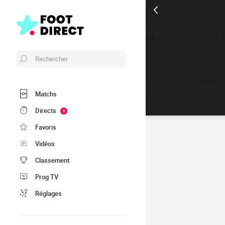
Rechercher
Matchs
Directs
8
Favoris
Vidéos
Classement
Prog TV
Réglages