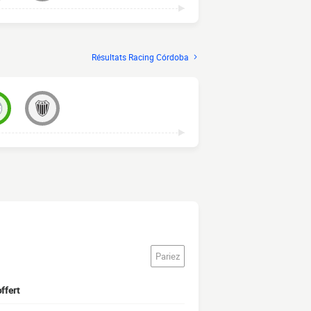
Résultats Racing Córdoba
Pariez
ffert