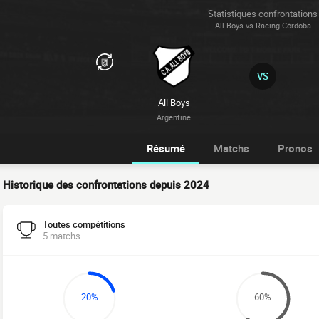
Statistiques confrontations
All Boys vs Racing Córdoba
VS
All Boys
Argentine
Résumé
Matchs
Pronos
Historique des confrontations depuis 2024
Toutes compétitions
5 matchs
20%
60%