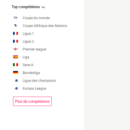
Top compétitions
Coupe du monde
Coupe d'Afrique des Nations
Ligue 1
Ligue 2
Premier league
Liga
Serie A
Bundesliga
Ligue des champions
Europa League
Plus de compétitions