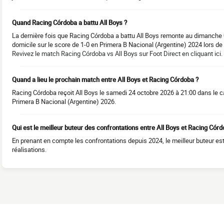
Quand Racing Córdoba a battu All Boys ?
La dernière fois que Racing Córdoba a battu All Boys remonte au dimanche 0
domicile sur le score de 1-0 en Primera B Nacional (Argentine) 2024 lors de 
Revivez le match Racing Córdoba vs All Boys sur Foot Direct en cliquant ici.
Quand a lieu le prochain match entre All Boys et Racing Córdoba ?
Racing Córdoba reçoit All Boys le samedi 24 octobre 2026 à 21:00 dans le ca
Primera B Nacional (Argentine) 2026.
Qui est le meilleur buteur des confrontations entre All Boys et Racing Córd
En prenant en compte les confrontations depuis 2024, le meilleur buteur e
réalisations.