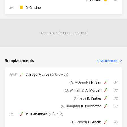
G. Gardner
30'
LA SUITE APRÈS CETTE PUBLICITÉ
Remplacements
Onze de départ
C. Boyd-Munce
(D. Crowley)
90+5'
(A. McGeady)
N. Sarr
84'
(J. Williams)
A. Morgan
77'
(S. Field)
D. Pratley
77'
(A. Doughty)
B. Purrington
77'
M. Kieftenbeld
(I. Šunjić)
73'
(T. Hemed)
C. Aneke
65'