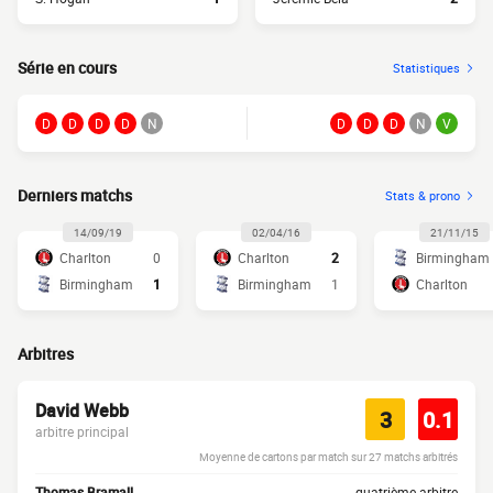
Série en cours
Statistiques
D
D
D
D
N
D
D
D
N
V
Derniers matchs
Stats & prono
14/09/19
02/04/16
21/11/15
Charlton
0
Charlton
2
Birmingham
Birmingham
1
Birmingham
1
Charlton
Arbitres
David Webb
3
0.1
arbitre principal
Moyenne de cartons par match sur 27 matchs arbitrés
Thomas Bramall
quatrième arbitre