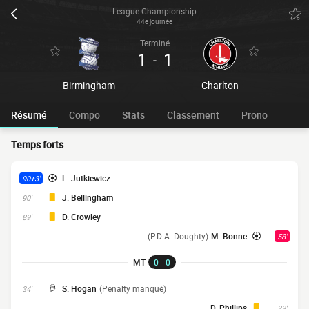
League Championship
44e journée
Terminé
1
1
-
Birmingham
Charlton
Résumé
Compo
Stats
Classement
Prono
Temps forts
L. Jutkiewicz
90+3'
J. Bellingham
90'
D. Crowley
89'
(P.D A. Doughty)
M. Bonne
58'
MT
0 - 0
S. Hogan
(Penalty manqué)
34'
D. Phillips
33'