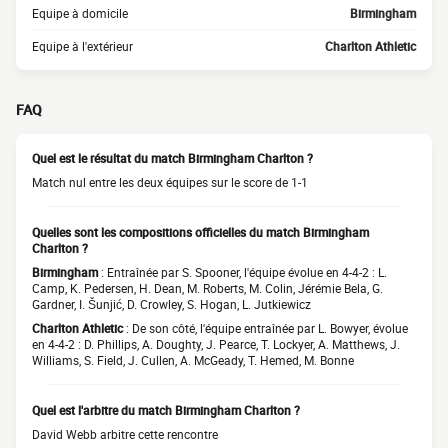
Equipe à domicile
Birmingham
Equipe à l'extérieur
Charlton Athletic
FAQ
Quel est le résultat du match Birmingham Charlton ?
Match nul entre les deux équipes sur le score de 1-1
Quelles sont les compositions officielles du match Birmingham
Charlton ?
Birmingham
: Entraînée par S. Spooner, l'équipe évolue en 4-4-2 : L.
Camp, K. Pedersen, H. Dean, M. Roberts, M. Colin, Jérémie Bela, G.
Gardner, I. Šunjić, D. Crowley, S. Hogan, L. Jutkiewicz
Charlton Athletic
: De son côté, l'équipe entraînée par L. Bowyer, évolue
en 4-4-2 : D. Phillips, A. Doughty, J. Pearce, T. Lockyer, A. Matthews, J.
Williams, S. Field, J. Cullen, A. McGeady, T. Hemed, M. Bonne
Quel est l'arbitre du match Birmingham Charlton ?
David Webb arbitre cette rencontre