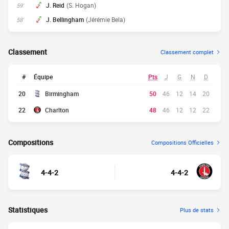
J. Reid
(S. Hogan)
59'
J. Bellingham
(Jérémie Bela)
58'
Classement
Classement complet
#
Équipe
Pts
J
G
N
D
20
Birmingham
50
46
12
14
20
22
Charlton
48
46
12
12
22
Compositions
Compositions Officielles
4-4-2
4-4-2
Statistiques
Plus de stats