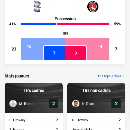
Possession
41%
59%
Tirs
16
4
23
7
7
3
Stats joueurs
Les tops & flops
Tirs cadrés
Tirs non cadrés
2
2
M. Bonne
H. Dean
D. Crowley
2
D. Crowley
2
S. Hogan
1
Jérémie Bela
2