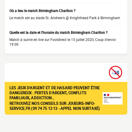
Où a lieu le match Birmingham Charlton ?
Le match est au stade St. Andrew's @ Knighthead Park à Birmingham
Quelle est la date et l'horaire du match Birmingham Charlton ?
Match à suivre en live sur Footdirect le 15 juillet 2020, Coup d'envoi
19:00
LES JEUX D'ARGENT ET DE HASARD PEUVENT ÊTRE
DANGEREUX : PERTES D'ARGENT, CONFLITS
FAMILIAUX, ADDICTION…
RETROUVEZ NOS CONSEILS SUR JOUEURS-INFO-
SERVICE.FR (09 74 75 13 13 - APPEL NON SURTAXÉ)