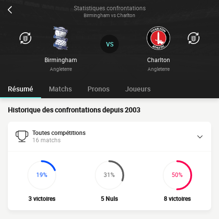
Statistiques confrontations
Birmingham vs Charlton
VS
Birmingham
Charlton
Angleterre
Angleterre
Résumé
Matchs
Pronos
Joueurs
Historique des confrontations depuis 2003
Toutes compétitions
16 matchs
19%
31%
50%
3 victoires
5 Nuls
8 victoires