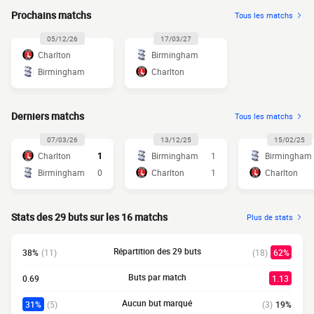
Prochains matchs
Tous les matchs
05/12/26
17/03/27
Charlton
Birmingham
Birmingham
Charlton
Derniers matchs
Tous les matchs
07/03/26
13/12/25
15/02/25
Charlton
1
Birmingham
1
Birmingham
Birmingham
0
Charlton
1
Charlton
Stats des 29 buts sur les 16 matchs
Plus de stats
Répartition des 29 buts
38%
(11)
(18)
62%
Buts par match
0.69
1.13
Aucun but marqué
31%
(5)
(3)
19%