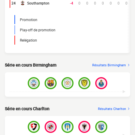
24
Southampton
-4
0
0
0
0
0
0
0
Promotion
Play-off de promotion
Relégation
Série en cours Birmingham
Résultats Birmingham
Série en cours Charlton
Résultats Charlton