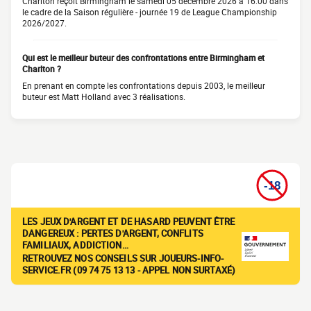
Charlton reçoit Birmingham le samedi 05 décembre 2026 à 16:00 dans
le cadre de la Saison régulière - journée 19 de League Championship
2026/2027.
Qui est le meilleur buteur des confrontations entre Birmingham et
Charlton ?
En prenant en compte les confrontations depuis 2003, le meilleur
buteur est Matt Holland avec 3 réalisations.
LES JEUX D'ARGENT ET DE HASARD PEUVENT ÊTRE
DANGEREUX : PERTES D'ARGENT, CONFLITS
FAMILIAUX, ADDICTION…
RETROUVEZ NOS CONSEILS SUR JOUEURS-INFO-
SERVICE.FR (09 74 75 13 13 - APPEL NON SURTAXÉ)