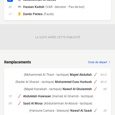
Hassan Kadish
(VAR - decision : Pas de but)
30'
Danilo Pereira
(Faute)
17'
LA SUITE APRÈS CETTE PUBLICITÉ
Remplacements
Onze de départ
(Mohammed Al Thani - tactique)
Majed Abdullah
90+3'
(Nader Al Sharari - tactique)
Mohammed Essa Hurbush
90+3'
(Majed Kanabah - tactique)
Nawaf Al Ghulaimish
80'
Abdulelah Hawsawi
(Hamed Al Ghamdi - tactique)
73'
Saad Al Mosa
(Abdulrahman Al-Aboud - tactique)
59'
(Haroune Camara - blessure)
Nawaf Al Saadi
59'