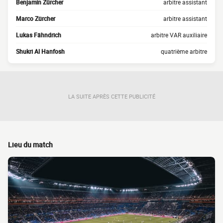
Benjamin Zürcher
arbitre assistant
Marco Zürcher
arbitre assistant
Lukas Fähndrich
arbitre VAR auxiliaire
Shukri Al Hanfosh
quatrième arbitre
LA SUITE APRÈS CETTE PUBLICITÉ
Lieu du match