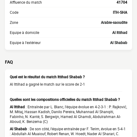
Affluence du match
41704
Code
ITH-SHA
Zone
Arabie-saoudite
Equipe à domicile
Al Ittihad
Equipe à l'extérieur
Al Shabab
FAQ
Quel est le résultat du match Ittihad Shabab ?
Al Ittihad a gagné le match sur le score de 2-1
Quelles sont les compositions officielles du match Ittihad Shabab ?
Al Ittihad
: Entraînée par L. Blanc, l'équipe évolue en 4-2-3-1 : P. Rajković,
M. Mitaj, Hassan Kadish, Danilo Pereira, Muhannad Al Shanqiti,
Fabinho, N. Kanté, S. Bergwijn, Hamed Al Ghamdi, Abdulrahman Al-
Aboud, K. Benzema (C)
Al Shabab
: De son côté, l'équipe entraînée par F. Terim, évolue en 5-4-1
: Abdullah Al Muaiouf, Robert Renan, W. Hoedt, Nader Al Sharari, C.