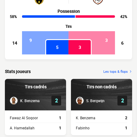
Possession
58%
42%
Tirs
9
3
14
6
5
3
Stats joueurs
Les tops & flops
Tirs cadrés
Tirs non cadrés
2
2
K. Benzema
S. Bergwijn
Fawaz Al Soqoor
1
K. Benzema
2
A. Hamedallah
1
Fabinho
1