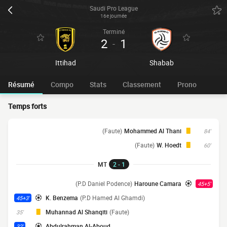
Saudi Pro League
16e journée
Terminé
2
1
-
Ittihad
Shabab
Résumé
Compo
Stats
Classement
Prono
Temps forts
(Faute)
Mohammed Al Thani
84'
(Faute)
W. Hoedt
60'
MT
2 - 1
(P.D Daniel Podence)
Haroune Camara
45+5'
K. Benzema
(P.D Hamed Al Ghamdi)
45+3'
Muhannad Al Shanqiti
(Faute)
35'
Abdulrahman Al-Aboud
32'