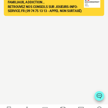
FAMILIAUX, ADDICTION…
RETROUVEZ NOS CONSEILS SUR JOUEURS-INFO-
SERVICE.FR (09 74 75 13 13 - APPEL NON SURTAXÉ)