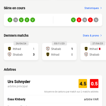
Série en cours
Statistiques
V
N
V
V
V
V
D
N
D
N
Derniers matchs
Stats & prono
26/04/24
03/11/23
27/04/23
Ittihad
1
Shabab
1
Ittihad
Shabab
3
Ittihad
0
Shabab
Arbitres
Urs Schnyder
4.5
0.5
arbitre principal
Moyenne de cartons par match sur 2 matchs arbitrés
Esaa Khibariy
arbitre VAR