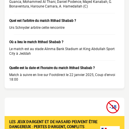
Guanca, Mohammed Al Thani, Daniel Podence, Majed Kanabah, G.
Bonaventura, Haroune Camara, A. Hamedallah (C)
Quel est l'arbitre du match Ittihad Shabab ?
Urs Schnyder arbitre cette rencontre
Où a lieu le match Ittihad Shabab ?
Le match est au stade Alinma Bank Stadium at King Abdullah Sport
City à Jeddah
Quelle est la date et l'horaire du match Ittihad Shabab ?
Match à suivre en live sur Footdirect le 22 janvier 2025, Coup d'envoi
18:00
LES JEUX D'ARGENT ET DE HASARD PEUVENT ÊTRE
DANGEREUX : PERTES D'ARGENT, CONFLITS