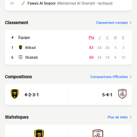
Fawaz Al Soqoor
(Muhannad Al Shanqiti - tactique)
59'
Classement
Classement complet
#
Équipe
Pts
J
G
N
D
1
Ittihad
83
34
26
5
3
6
Shabab
60
34
18
6
10
Compositions
Compositions Officielles
4-2-3-1
5-4-1
Statistiques
Plus de stats