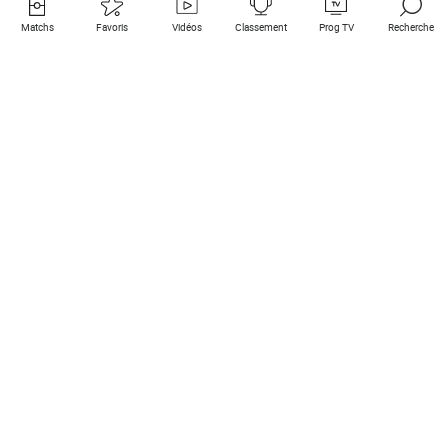
Matchs
Favoris
Vidéos
Classement
Prog TV
Recherche
Liens utiles
Clubs à la une
Tous les matchs
PSG
Matchs en live
Bayern Munich
Derniers résultats
Real Madrid
Matchs à venir
Inter
Match en streaming
Juventus
Contact
Manchester City
Mentions légales
Manchester United
Les amis de Foot Direct
Liverpool
Les guides de Foot Direct