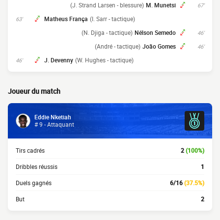
(J. Strand Larsen - blessure)
M. Munetsi
67'
Matheus França
(I. Sarr - tactique)
63'
(N. Djiga - tactique)
Nélson Semedo
46'
(André - tactique)
João Gomes
46'
J. Devenny
(W. Hughes - tactique)
46'
Joueur du match
Eddie Nketiah
# 9 - Attaquant
Tirs cadrés
2
(100%)
Dribbles réussis
1
Duels gagnés
6/16
(37.5%)
But
2