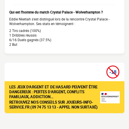
Qui est l'homme du match Crystal Palace - Wolverhampton ?
Eddie Nketiah s'est distingué lors de la rencontre Crystal Palace -
Wolverhampton. Ses stats en témoignent :
2 Tirs cadrés (100%)
1 Dribbles réussis
6/16 Duels gagnés (37.5%)
2 But
LES JEUX D'ARGENT ET DE HASARD PEUVENT ÊTRE
DANGEREUX : PERTES D'ARGENT, CONFLITS
FAMILIAUX, ADDICTION…
RETROUVEZ NOS CONSEILS SUR JOUEURS-INFO-
SERVICE.FR (09 74 75 13 13 - APPEL NON SURTAXÉ)