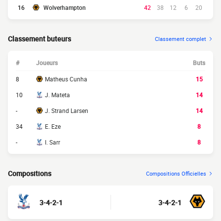
16
Wolverhampton
42
38
12
6
20
Classement buteurs
Classement complet
#
Joueurs
Buts
8
Matheus Cunha
15
10
J. Mateta
14
-
J. Strand Larsen
14
34
E. Eze
8
-
I. Sarr
8
Compositions
Compositions Officielles
3-4-2-1
3-4-2-1