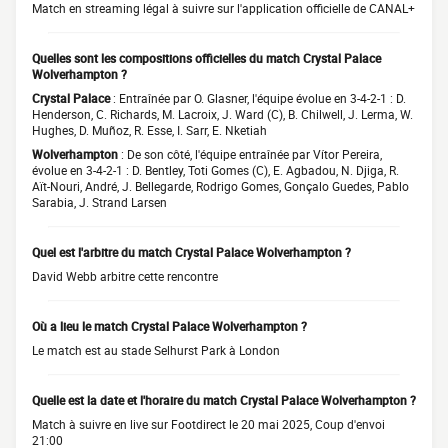
Match en streaming légal à suivre sur l'application officielle de CANAL+
Quelles sont les compositions officielles du match Crystal Palace
Wolverhampton ?
Crystal Palace
: Entraînée par O. Glasner, l'équipe évolue en 3-4-2-1 : D.
Henderson, C. Richards, M. Lacroix, J. Ward (C), B. Chilwell, J. Lerma, W.
Hughes, D. Muñoz, R. Esse, I. Sarr, E. Nketiah
Wolverhampton
: De son côté, l'équipe entraînée par Vítor Pereira,
évolue en 3-4-2-1 : D. Bentley, Toti Gomes (C), E. Agbadou, N. Djiga, R.
Aït-Nouri, André, J. Bellegarde, Rodrigo Gomes, Gonçalo Guedes, Pablo
Sarabia, J. Strand Larsen
Quel est l'arbitre du match Crystal Palace Wolverhampton ?
David Webb arbitre cette rencontre
Où a lieu le match Crystal Palace Wolverhampton ?
Le match est au stade Selhurst Park à London
Quelle est la date et l'horaire du match Crystal Palace Wolverhampton ?
Match à suivre en live sur Footdirect le 20 mai 2025, Coup d'envoi
21:00