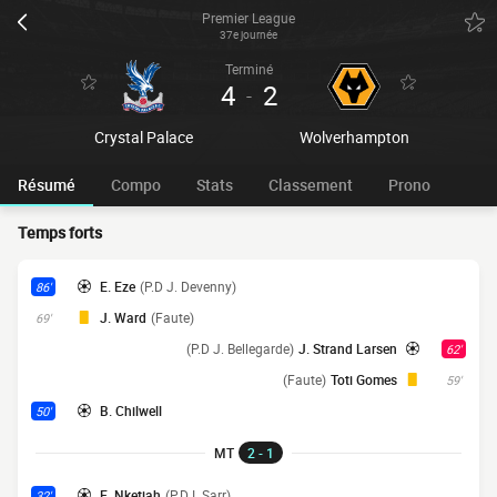
Premier League
37e journée
Terminé
4
2
-
Crystal Palace
Wolverhampton
Résumé
Compo
Stats
Classement
Prono
Temps forts
E. Eze
(P.D J. Devenny)
86'
J. Ward
(Faute)
69'
(P.D J. Bellegarde)
J. Strand Larsen
62'
(Faute)
Toti Gomes
59'
B. Chilwell
50'
MT
2 - 1
E. Nketiah
(P.D I. Sarr)
32'