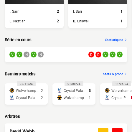
I. Sarr
2
I. Sarr
1
E. Nketiah
2
B. Chilwell
1
Série en cours
Statistiques
V
V
N
V
N
D
D
V
V
V
Derniers matchs
Stats & prono
02/11/24
01/08/24
11/05/24
Wolverhampton
2
Crystal Palace
3
W
Crystal Palace
2
Wolverhampton
1
Crystal Palace
Arbitres
David Webb