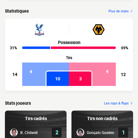
Statistiques
Plus de stats
Possession
31%
69%
Tirs
4
9
14
12
10
3
Stats joueurs
Les tops & flops
Tirs cadrés
Tirs non cadrés
2
1
B. Chilwell
Gonçalo Guedes