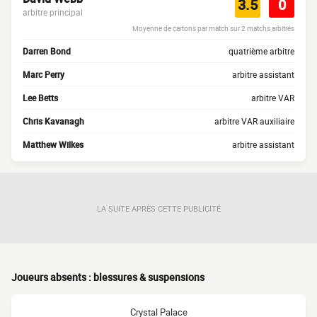
3.5
0
arbitre principal
Moyenne de cartons par match sur 2 matchs arbitrés
Darren Bond
quatrième arbitre
Marc Perry
arbitre assistant
Lee Betts
arbitre VAR
Chris Kavanagh
arbitre VAR auxiliaire
Matthew Wilkes
arbitre assistant
LA SUITE APRÈS CETTE PUBLICITÉ
Joueurs absents : blessures & suspensions
Crystal Palace