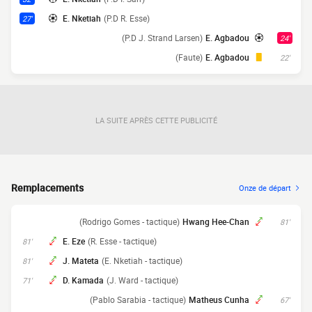
E. Nketiah
(P.D R. Esse)
27'
(P.D J. Strand Larsen)
E. Agbadou
24'
(Faute)
E. Agbadou
22'
LA SUITE APRÈS CETTE PUBLICITÉ
Remplacements
Onze de départ
(Rodrigo Gomes - tactique)
Hwang Hee-Chan
81'
E. Eze
(R. Esse - tactique)
81'
J. Mateta
(E. Nketiah - tactique)
81'
D. Kamada
(J. Ward - tactique)
71'
(Pablo Sarabia - tactique)
Matheus Cunha
67'