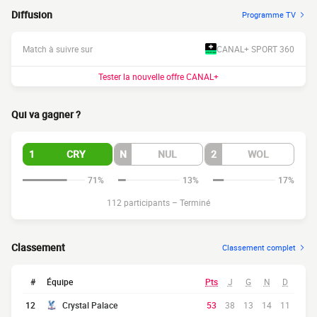
Diffusion
Programme TV
Match à suivre sur
CANAL+ SPORT 360
Tester la nouvelle offre CANAL+
Qui va gagner ?
1
CRY
N
NUL
2
WOL
71%
13%
17%
112 participants
–
Terminé
Classement
Classement complet
#
Équipe
Pts
J
G
N
D
12
Crystal Palace
53
38
13
14
11