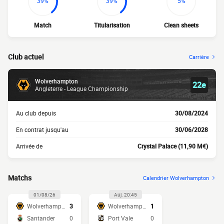
39%
39%
5%
Match
Titularisation
Clean sheets
Club actuel
Carrière
Wolverhampton
22e
Angleterre - League Championship
Au club depuis
30/08/2024
En contrat jusqu'au
30/06/2028
Arrivée de
Crystal Palace (11,90 M€)
Matchs
Calendrier Wolverhampton
01/08/26
Auj. 20:45
Wolverhampton
3
Wolverhampton
1
Santander
0
Port Vale
0