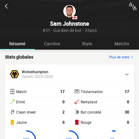
Sam Johnstone
#31 - Gardien de but - 33ans
Résumé
Carrière
Stats
Matchs
Stats globales
Plus de stats
Wolverhampton
Saison 2025/2026
Match
17
Titularisation
17
Entré
0
Remplacé
0
Clean sheet
2
But concédé
30
Jaune
0
Rouge
0