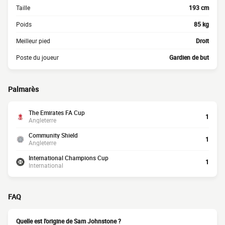
Taille
193 cm
Poids
85 kg
Meilleur pied
Droit
Poste du joueur
Gardien de but
Palmarès
The Emirates FA Cup
1
Angleterre
Community Shield
1
Angleterre
International Champions Cup
1
International
FAQ
Quelle est l'origine de Sam Johnstone ?