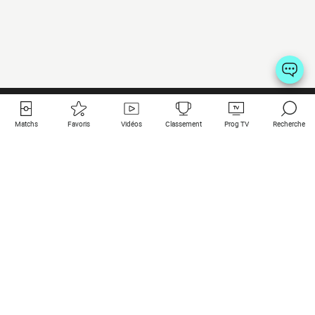
Matchs
Favoris
Vidéos
Classement
Prog TV
Recherche
Liens utiles
Clubs à la une
Tous les matchs
PSG
Matchs en live
Bayern Munich
Derniers résultats
Real Madrid
Matchs à venir
Inter
Match en streaming
Juventus
Contact
Manchester City
Mentions légales
Manchester United
Les amis de Foot Direct
Liverpool
Les guides de Foot Direct