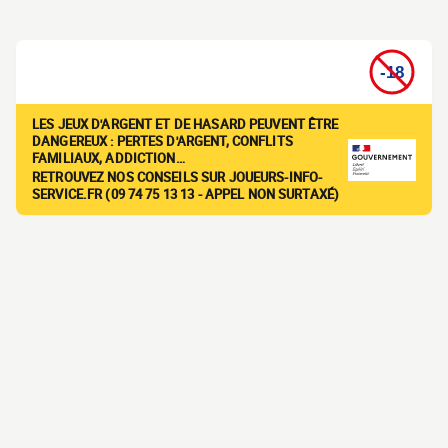
LES JEUX D'ARGENT ET DE HASARD PEUVENT ÊTRE
DANGEREUX : PERTES D'ARGENT, CONFLITS
FAMILIAUX, ADDICTION…
RETROUVEZ NOS CONSEILS SUR JOUEURS-INFO-
SERVICE.FR (09 74 75 13 13 - APPEL NON SURTAXÉ)