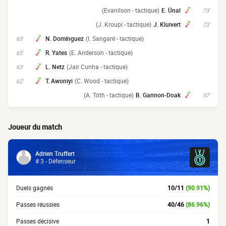
(Evanilson - tactique)
E. Ünal
73'
(J. Kroupi - tactique)
J. Kluivert
73'
N. Domínguez
(I. Sangaré - tactique)
65'
R. Yates
(E. Anderson - tactique)
65'
L. Netz
(Jair Cunha - tactique)
63'
T. Awoniyi
(C. Wood - tactique)
62'
(A. Tóth - tactique)
B. Gannon-Doak
57'
Joueur du match
Adrien Truffert
# 3 - Défenseur
Duels gagnés
10/11
(90.91%)
Passes réussies
40/46
(86.96%)
Passes décisive
1