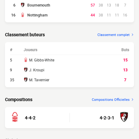
6
Bournemouth
57
38
13
18
7
16
Nottingham
44
38
11
11
16
Classement buteurs
Classement complet
#
Joueurs
Buts
5
M. Gibbs-White
15
9
J. Kroupi
13
35
M. Tavernier
7
Compositions
Compositions Officielles
4-4-2
4-2-3-1