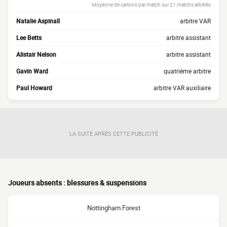
Moyenne de cartons par match sur 21 matchs arbitrés
Natalie Aspinall
arbitre VAR
Lee Betts
arbitre assistant
Alistair Nelson
arbitre assistant
Gavin Ward
quatrième arbitre
Paul Howard
arbitre VAR auxiliaire
LA SUITE APRÈS CETTE PUBLICITÉ
Joueurs absents : blessures & suspensions
Nottingham Forest