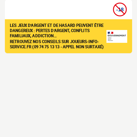
LES JEUX D'ARGENT ET DE HASARD PEUVENT ÊTRE
DANGEREUX : PERTES D'ARGENT, CONFLITS
FAMILIAUX, ADDICTION…
RETROUVEZ NOS CONSEILS SUR JOUEURS-INFO-
SERVICE.FR (09 74 75 13 13 - APPEL NON SURTAXÉ)