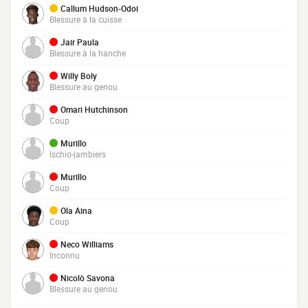
Callum Hudson-Odoi
Blessure à la cuisse
Jair Paula
Blessure à la hanche
Willy Boly
Blessure au genou
Omari Hutchinson
Coup
Murillo
Ischio-jambiers
Murillo
Coup
Ola Aina
Coup
Neco Williams
Inconnu
Nicolò Savona
Blessure au genou