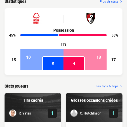
Statistiques
Plus de stats
Possession
45%
55%
Tirs
10
13
15
17
5
4
Stats joueurs
Les tops & flops
Tirs cadrés
Grosses occasions créées
1
1
R. Yates
O. Hutchinson