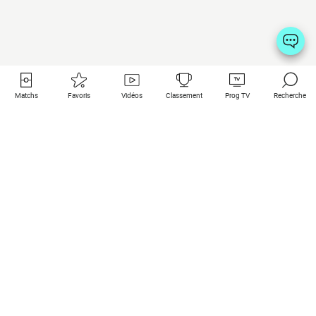
Matchs
Favoris
Vidéos
Classement
Prog TV
Recherche
Liens utiles
Clubs à la une
Tous les matchs
PSG
Matchs en live
Bayern Munich
Derniers résultats
Real Madrid
Matchs à venir
Inter
Match en streaming
Juventus
Contact
Manchester City
Mentions légales
Manchester United