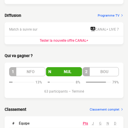
Diffusion
Programme TV
Match à suivre sur
CANAL+ LIVE 7
Tester la nouvelle offre CANAL+
Qui va gagner ?
1
NFO
N
NUL
2
BOU
13%
8%
79%
63 participants
–
Terminé
Classement
Classement complet
#
Équipe
Pts
J
G
N
D