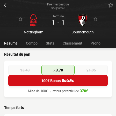
Premier League
38e journée
Terminé
1
1
-
Nottingham
Bournemouth
Résumé
Compo
Stats
Classement
Prono
Résultat du pari
1
3.40
X
3.70
2
1.95
100€ Bonus
370€
Mise de 100€ → retour potentiel de
Temps forts