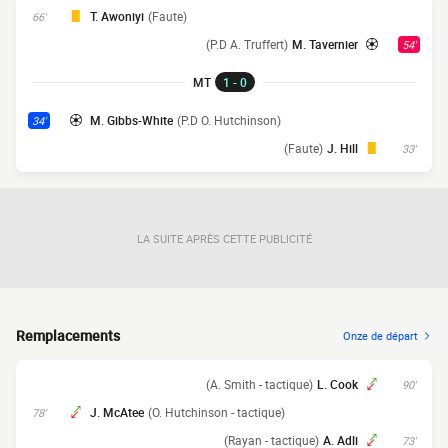
T. Awoniyi
(Faute)
66'
(P.D A. Truffert)
M. Tavernier
54'
MT
1 - 0
M. Gibbs-White
(P.D O. Hutchinson)
34'
(Faute)
J. Hill
33'
LA SUITE APRÈS CETTE PUBLICITÉ
Remplacements
Onze de départ
(A. Smith - tactique)
L. Cook
90'
J. McAtee
(O. Hutchinson - tactique)
78'
(Rayan - tactique)
A. Adli
73'