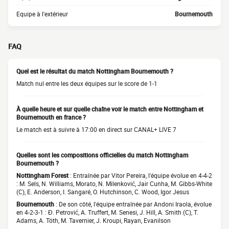
Equipe à l'extérieur
Bournemouth
FAQ
Quel est le résultat du match Nottingham Bournemouth ?
Match nul entre les deux équipes sur le score de 1-1
À quelle heure et sur quelle chaîne voir le match entre Nottingham et
Bournemouth en france ?
Le match est à suivre à 17:00 en direct sur CANAL+ LIVE 7
Quelles sont les compositions officielles du match Nottingham
Bournemouth ?
Nottingham Forest
: Entraînée par Vítor Pereira, l'équipe évolue en 4-4-2
: M. Sels, N. Williams, Morato, N. Milenković, Jair Cunha, M. Gibbs-White
(C), E. Anderson, I. Sangaré, O. Hutchinson, C. Wood, Igor Jesus
Bournemouth
: De son côté, l'équipe entraînée par Andoni Iraola, évolue
en 4-2-3-1 : Đ. Petrović, A. Truffert, M. Senesi, J. Hill, A. Smith (C), T.
Adams, A. Tóth, M. Tavernier, J. Kroupi, Rayan, Evanilson