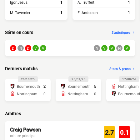
Igor Jesus
1
A. Truffert
1
M. Tavernier
1
E. Anderson
1
Série en cours
Statistiques
D
N
D
V
V
N
V
V
N
V
Derniers matchs
Stats & prono
26/10/25
25/01/25
17/08/24
Bournemouth
2
Bournemouth
5
Nottingham
Nottingham
0
Nottingham
0
Bournemout
Arbitres
Craig Pawson
2.7
0.1
arbitre principal