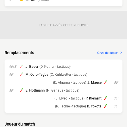
LA SUITE APRÈS CETTE PUBLICITÉ
Remplacements
Onze de départ
J. Bauer
(D. Kother - tactique)
90+5'
M. Ouro-Tagba
(C. Kühlwetter - tactique)
90'
(D. Abiama - tactique)
J. Mause
80'
E. Hottmann
(N. Ganaus - tactique)
80'
(J. Elvedi - tactique)
P. Klement
71'
(R. Tachie - tactique)
D. Yokota
71'
Joueur du match