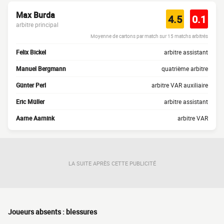
Max Burda
4.5
0.1
arbitre principal
Moyenne de cartons par match sur 15 matchs arbitrés
Felix Bickel
arbitre assistant
Manuel Bergmann
quatrième arbitre
Günter Perl
arbitre VAR auxiliaire
Eric Müller
arbitre assistant
Aarne Aarnink
arbitre VAR
LA SUITE APRÈS CETTE PUBLICITÉ
Joueurs absents : blessures