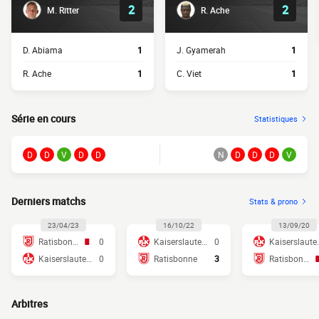
2
2
M. Ritter
R. Ache
D. Abiama
1
J. Gyamerah
1
R. Ache
1
C. Viet
1
Série en cours
Statistiques
D
D
V
D
D
N
D
D
D
V
Derniers matchs
Stats & prono
23/04/23
16/10/22
13/09/20
Ratisbonne
0
Kaiserslautern
0
Kaise
Kaiserslautern
0
Ratisbonne
3
Ratisbonne
Arbitres