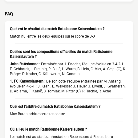
FAQ
Quel est le résultat du match Ratisbonne Kaiserslautern ?
Match nul entre les deux équipes sur le score de 0-0
Quelles sont les compositions officielles du match Ratisbonne
Kaiserslautern ?
Jahn Ratisbonne
: Entraînée par J. Enochs, l'équipe évolue en 3-4-2-1 :
F. Gebhardt, L. Breunig, R. Bulić, L. Wurm, B. Hein, C. Viet, A. Geipl (C), K.
Pröger, D. Kother, C. Kühlwetter, N. Ganaus
1. FC Kaiserslautern
: De son côté, l'équipe entraînée par M. Anfang,
évolue en 4-5-1 : J. Krahl, E. Wekesser, J. Heuer, J. Elvedi, J. Gyamerah,
D. Abiama, F. Kaloč, B. Tomiak, M. Ritter (C), R. Tachie, R. Ache
Quel est l'arbitre du match Ratisbonne Kaiserslautern ?
Max Burda arbitre cette rencontre
Où a lieu le match Ratisbonne Kaiserslautern ?
Le match est au stade Jahnstadion Regensburg à Regensburg