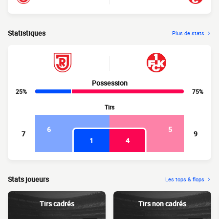
Statistiques
Plus de stats
Possession
25%
75%
Tirs
6
5
7
9
1
4
Stats joueurs
Les tops & flops
Tirs cadrés
Tirs non cadrés