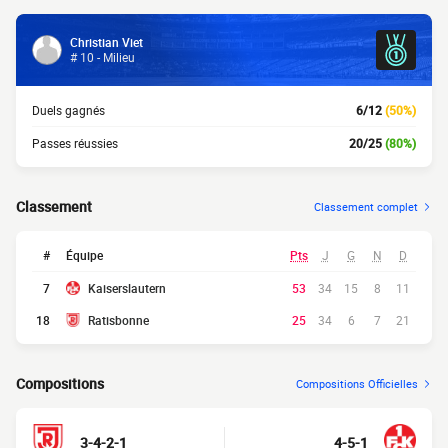
Christian Viet
# 10 - Milieu
Duels gagnés
6/12
(50%)
Passes réussies
20/25
(80%)
Classement
Classement complet
#
Équipe
Pts
J
G
N
D
7
Kaiserslautern
53
34
15
8
11
18
Ratisbonne
25
34
6
7
21
Compositions
Compositions Officielles
3-4-2-1
4-5-1