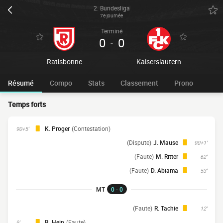
2. Bundesliga
7e journée
Terminé
0
0
-
Ratisbonne
Kaiserslautern
Résumé
Compo
Stats
Classement
Prono
Temps forts
K. Pröger
(Contestation)
90+5'
(Dispute)
J. Mause
90+1'
(Faute)
M. Ritter
62'
(Faute)
D. Abiama
53'
MT
0 - 0
(Faute)
R. Tachie
12'
B. Hein
(Faute)
9'