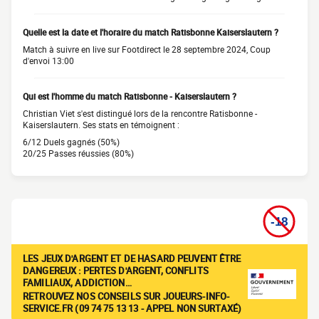
Quelle est la date et l'horaire du match Ratisbonne Kaiserslautern ?
Match à suivre en live sur Footdirect le 28 septembre 2024, Coup
d'envoi 13:00
Qui est l'homme du match Ratisbonne - Kaiserslautern ?
Christian Viet s'est distingué lors de la rencontre Ratisbonne -
Kaiserslautern. Ses stats en témoignent :
6/12 Duels gagnés (50%)
20/25 Passes réussies (80%)
LES JEUX D'ARGENT ET DE HASARD PEUVENT ÊTRE
DANGEREUX : PERTES D'ARGENT, CONFLITS
FAMILIAUX, ADDICTION…
RETROUVEZ NOS CONSEILS SUR JOUEURS-INFO-
SERVICE.FR (09 74 75 13 13 - APPEL NON SURTAXÉ)