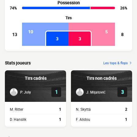
Possession
74%
26%
Tirs
10
5
13
8
3
3
Stats joueurs
Les tops & flops
Tirs cadrés
Tirs non cadrés
1
3
P. Joly
J. Mijatović
M. Ritter
1
N. Skyttä
2
D. Hanslik
1
F. Alidou
1