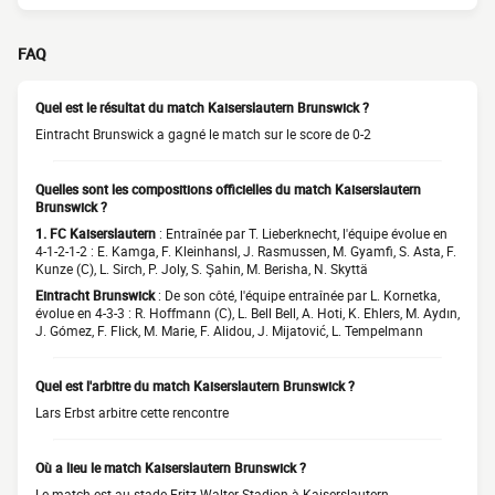
FAQ
Quel est le résultat du match Kaiserslautern Brunswick ?
Eintracht Brunswick a gagné le match sur le score de 0-2
Quelles sont les compositions officielles du match Kaiserslautern
Brunswick ?
1. FC Kaiserslautern
: Entraînée par T. Lieberknecht, l'équipe évolue en
4-1-2-1-2 : E. Kamga, F. Kleinhansl, J. Rasmussen, M. Gyamfi, S. Asta, F.
Kunze (C), L. Sirch, P. Joly, S. Şahin, M. Berisha, N. Skyttä
Eintracht Brunswick
: De son côté, l'équipe entraînée par L. Kornetka,
évolue en 4-3-3 : R. Hoffmann (C), L. Bell Bell, A. Hoti, K. Ehlers, M. Aydın,
J. Gómez, F. Flick, M. Marie, F. Alidou, J. Mijatović, L. Tempelmann
Quel est l'arbitre du match Kaiserslautern Brunswick ?
Lars Erbst arbitre cette rencontre
Où a lieu le match Kaiserslautern Brunswick ?
Le match est au stade Fritz-Walter-Stadion à Kaiserslautern