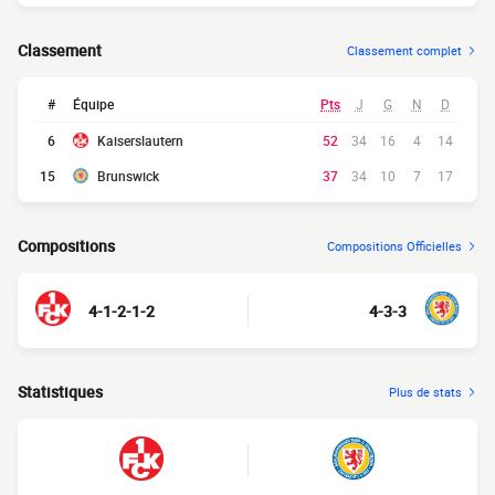
Classement
Classement complet
#
Équipe
Pts
J
G
N
D
6
Kaiserslautern
52
34
16
4
14
15
Brunswick
37
34
10
7
17
Compositions
Compositions Officielles
4-1-2-1-2
4-3-3
Statistiques
Plus de stats