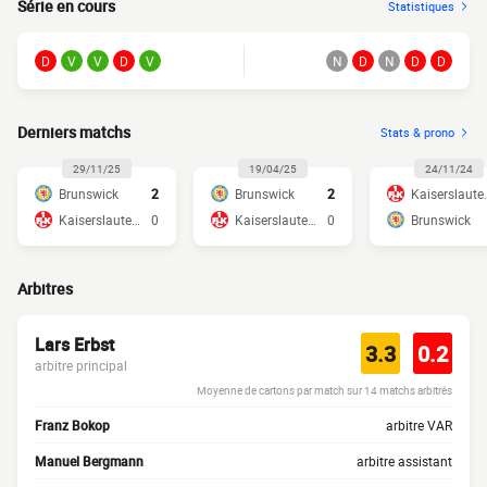
Série en cours
Statistiques
D
V
V
D
V
N
D
N
D
D
Derniers matchs
Stats & prono
29/11/25
19/04/25
24/11/24
Brunswick
2
Brunswick
2
Kaise
Kaiserslautern
0
Kaiserslautern
0
Brunswick
Arbitres
Lars Erbst
3.3
0.2
arbitre principal
Moyenne de cartons par match sur 14 matchs arbitrés
Franz Bokop
arbitre VAR
Manuel Bergmann
arbitre assistant