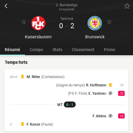
2. Bundesliga
31e journée
Terminé
0
2
-
Kaiserslautern
Brunswick
Résumé
Compo
Stats
Classement
Prono
Temps forts
M. Ritter
(Contestation)
90+4'
(Gagne du temps)
R. Hoffmann
75'
(P.D F. Flick)
E. Yardımcı
72'
MT
0 - 1
F. Alidou
14'
F. Kunze
(Faute)
5'