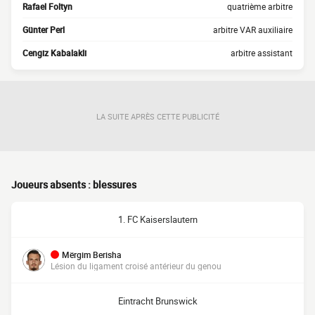
Rafael Foltyn
quatrième arbitre
Günter Perl
arbitre VAR auxiliaire
Cengiz Kabalakli
arbitre assistant
LA SUITE APRÈS CETTE PUBLICITÉ
Joueurs absents : blessures
1. FC Kaiserslautern
Mërgim Berisha
Lésion du ligament croisé antérieur du genou
Eintracht Brunswick