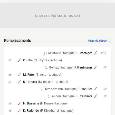
LA SUITE APRÈS CETTE PUBLICITÉ
Remplacements
Onze de départ
(J. Mijatović - tactique)
S. Raebiger
90+1'
O. Gibs
(N. Skyttä - tactique)
83'
(J. Gómez - tactique)
F. Kaufmann
77'
M. Ritter
(S. Asta - tactique)
66'
D. Hanslik
(M. Berisha - tactique)
66'
(L. Tempelmann - tactique)
R. Heußer
58'
(F. Alidou - tactique)
E. Yardımcı
58'
N. Bassette
(F. Kunze - tactique)
46'
K. Redondo
(F. Kleinhansl - tactique)
46'