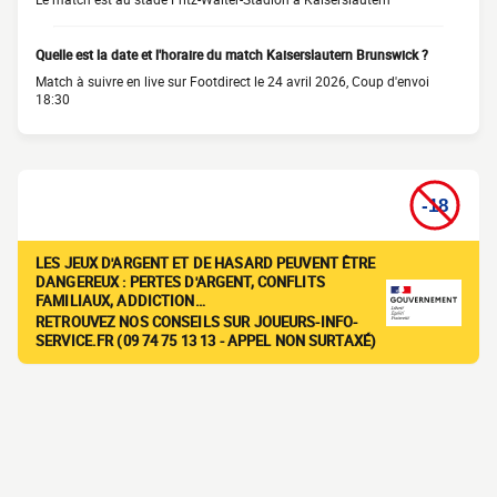
Quelle est la date et l'horaire du match Kaiserslautern Brunswick ?
Match à suivre en live sur Footdirect le 24 avril 2026, Coup d'envoi
18:30
LES JEUX D'ARGENT ET DE HASARD PEUVENT ÊTRE
DANGEREUX : PERTES D'ARGENT, CONFLITS
FAMILIAUX, ADDICTION…
RETROUVEZ NOS CONSEILS SUR JOUEURS-INFO-
SERVICE.FR (09 74 75 13 13 - APPEL NON SURTAXÉ)