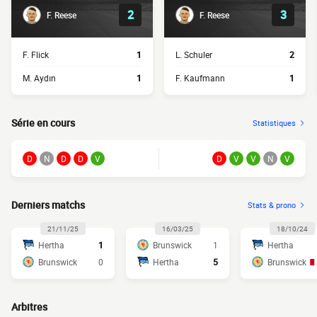
2
3
F. Reese
F. Reese
F. Flick
1
L. Schuler
2
M. Aydın
1
F. Kaufmann
1
Série en cours
Statistiques
D
N
D
D
V
D
V
V
N
V
Derniers matchs
Stats & prono
21/11/25
16/03/25
18/10/24
Hertha
1
Brunswick
1
Hertha
Brunswick
0
Hertha
5
Brunswick
Arbitres