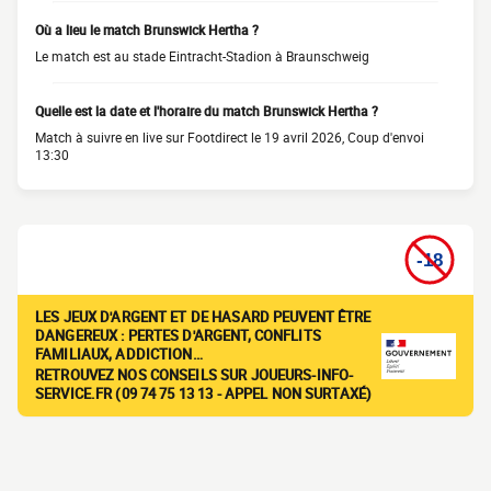
Où a lieu le match Brunswick Hertha ?
Le match est au stade Eintracht-Stadion à Braunschweig
Quelle est la date et l'horaire du match Brunswick Hertha ?
Match à suivre en live sur Footdirect le 19 avril 2026, Coup d'envoi
13:30
LES JEUX D'ARGENT ET DE HASARD PEUVENT ÊTRE
DANGEREUX : PERTES D'ARGENT, CONFLITS
FAMILIAUX, ADDICTION…
RETROUVEZ NOS CONSEILS SUR JOUEURS-INFO-
SERVICE.FR (09 74 75 13 13 - APPEL NON SURTAXÉ)