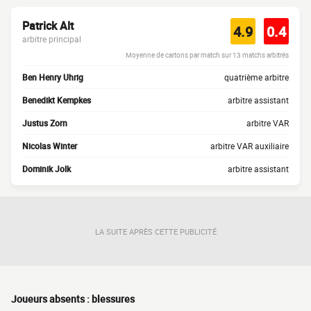
Patrick Alt
4.9
0.4
arbitre principal
Moyenne de cartons par match sur 13 matchs arbitrés
Ben Henry Uhrig
quatrième arbitre
Benedikt Kempkes
arbitre assistant
Justus Zorn
arbitre VAR
Nicolas Winter
arbitre VAR auxiliaire
Dominik Jolk
arbitre assistant
LA SUITE APRÈS CETTE PUBLICITÉ
Joueurs absents : blessures