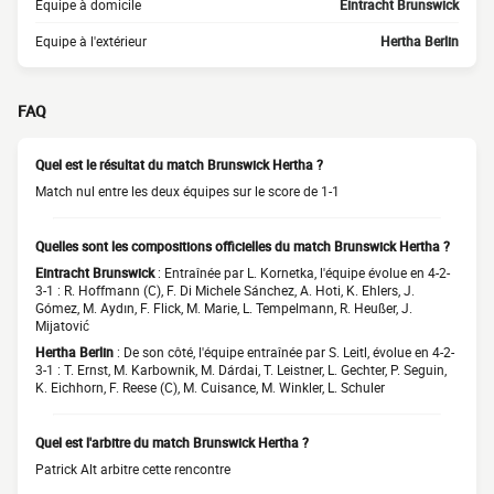
Equipe à domicile
Eintracht Brunswick
Equipe à l'extérieur
Hertha Berlin
FAQ
Quel est le résultat du match Brunswick Hertha ?
Match nul entre les deux équipes sur le score de 1-1
Quelles sont les compositions officielles du match Brunswick Hertha ?
Eintracht Brunswick
: Entraînée par L. Kornetka, l'équipe évolue en 4-2-
3-1 : R. Hoffmann (C), F. Di Michele Sánchez, A. Hoti, K. Ehlers, J.
Gómez, M. Aydın, F. Flick, M. Marie, L. Tempelmann, R. Heußer, J.
Mijatović
Hertha Berlin
: De son côté, l'équipe entraînée par S. Leitl, évolue en 4-2-
3-1 : T. Ernst, M. Karbownik, M. Dárdai, T. Leistner, L. Gechter, P. Seguin,
K. Eichhorn, F. Reese (C), M. Cuisance, M. Winkler, L. Schuler
Quel est l'arbitre du match Brunswick Hertha ?
Patrick Alt arbitre cette rencontre