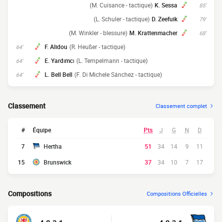
(M. Cuisance - tactique)
K. Sessa
85'
(L. Schuler - tactique)
D. Zeefuik
79'
(M. Winkler - blessure)
M. Krattenmacher
68'
F. Alidou
(R. Heußer - tactique)
64'
E. Yardımcı
(L. Tempelmann - tactique)
64'
L. Bell Bell
(F. Di Michele Sánchez - tactique)
64'
Classement
Classement complet
#
Équipe
Pts
J
G
N
D
7
Hertha
51
34
14
9
11
15
Brunswick
37
34
10
7
17
Compositions
Compositions Officielles