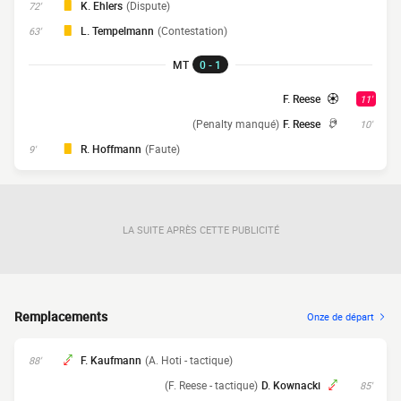
K. Ehlers
(Dispute)
72'
L. Tempelmann
(Contestation)
63'
MT
0 - 1
F. Reese
11'
(Penalty manqué)
F. Reese
10'
R. Hoffmann
(Faute)
9'
LA SUITE APRÈS CETTE PUBLICITÉ
Remplacements
Onze de départ
F. Kaufmann
(A. Hoti - tactique)
88'
(F. Reese - tactique)
D. Kownacki
85'