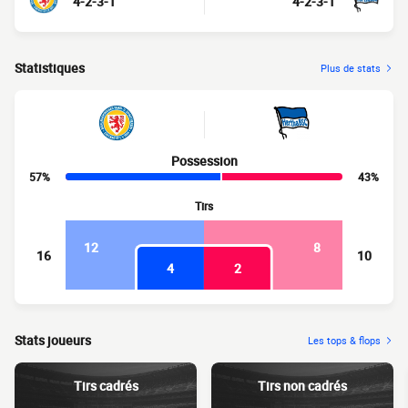
4-2-3-1
4-2-3-1
Statistiques
Plus de stats
Possession
57%
43%
Tirs
12
8
16
10
4
2
Stats joueurs
Les tops & flops
Tirs cadrés
Tirs non cadrés