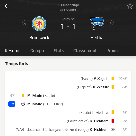
2. Bundesliga
30e journée
Terminé
1
1
-
Brunswick
Hertha
Résumé
Compo
Stats
Classement
Prono
Temps forts
(Faute)
P. Seguin
90+4'
(Dispute)
D. Zeefuik
84'
M. Marie
(Faute)
80'
M. Marie
(P.D F. Flick)
78'
(Faute)
L. Gechter
74'
(Faute grave)
K. Eichhorn
73'
(VAR - decision : Carton jaune devient rouge)
K. Eichhorn
72'