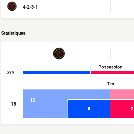
4-2-3-1
Statistiques
Possession
39%
Tirs
12
18
6
2