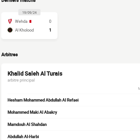
Derniers matchs
19/09/24
Wehda
0
Al Kholood
1
Arbitres
Khalid Saleh Al Turais
arbitre principal
M
Hesham Mohammed Abdullah Al Refaei
Mohammed Maki Al Abakry
Mamdouh Al Shahdan
Abdullah Al-Harbi