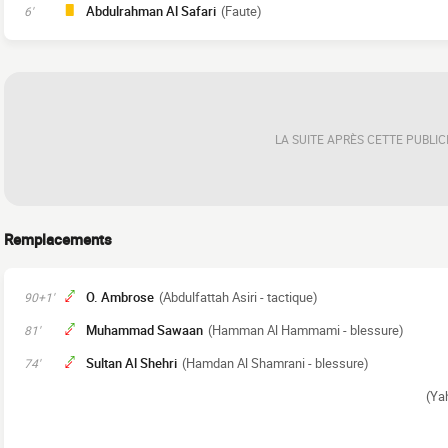
Abdulrahman Al Safari
(Faute)
6'
LA SUITE APRÈS CETTE PUBLIC
Remplacements
O. Ambrose
(Abdulfattah Asiri - tactique)
90+1'
Muhammad Sawaan
(Hamman Al Hammami - blessure)
81'
Sultan Al Shehri
(Hamdan Al Shamrani - blessure)
74'
(Yah