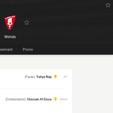
Wehda
ssement
Prono
(Faute)
Yahya Naji
47'
(Contestation)
Hussain Al Eissa
45+5'