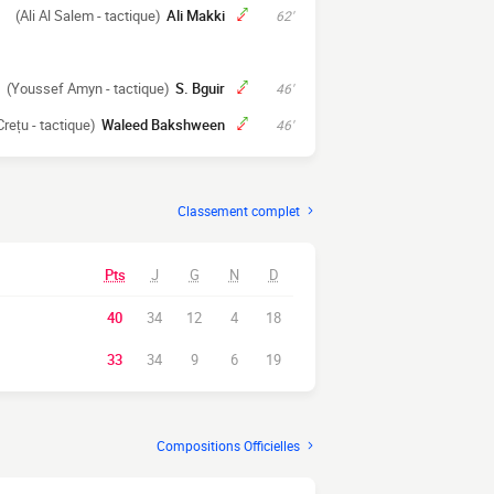
(Ali Al Salem - tactique)
Ali Makki
62'
(Youssef Amyn - tactique)
S. Bguir
46'
Crețu - tactique)
Waleed Bakshween
46'
Classement complet
Pts
J
G
N
D
40
34
12
4
18
33
34
9
6
19
Compositions Officielles