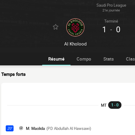
Saudi Pro League
21e journée
Terminé
1
0
-
Al Kholood
Résumé
Compo
Stats
Cla
Temps forts
1 - 0
MT
M. Maolida
(P.D Abdullah Al Hawsawi)
20'