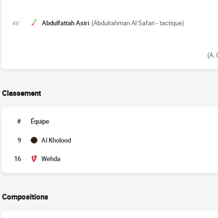
Abdulfattah Asiri
(Abdulrahman Al Safari - tactique)
46'
(A. 
Classement
#
Équipe
9
Al Kholood
16
Wehda
Compositions