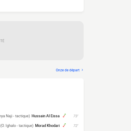
ITÉ
Onze de départ
ya Naji - tactique)
Hussain Al Eissa
73'
(O. Ighalo - tactique)
Morad Khodari
72'