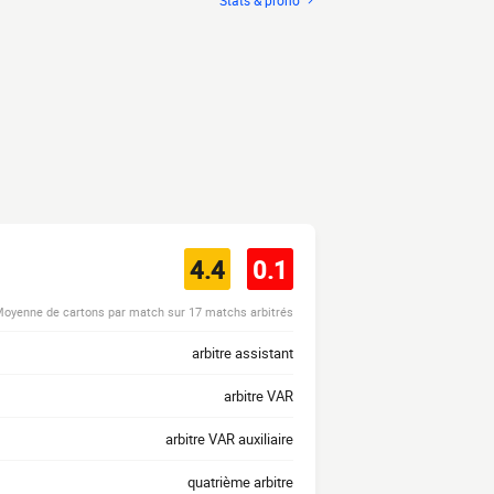
Stats & prono
4.4
0.1
oyenne de cartons par match sur 17 matchs arbitrés
arbitre assistant
arbitre VAR
arbitre VAR auxiliaire
quatrième arbitre