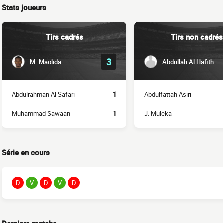
Stats joueurs
Tirs cadrés
Tirs non cadrés
3
M. Maolida
Abdullah Al Hafith
Abdulrahman Al Safari
1
Abdulfattah Asiri
Muhammad Sawaan
1
J. Muleka
Série en cours
D
V
D
V
D