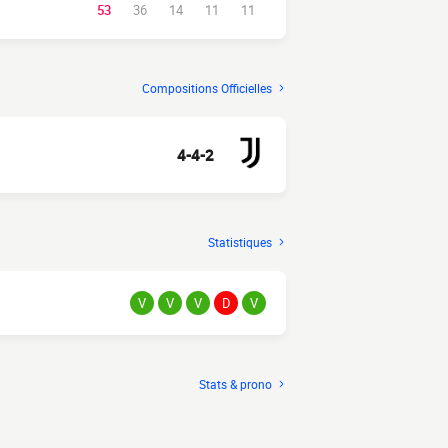
53
36
14
11
11
Compositions Officielles
4-4-2
Statistiques
V
V
V
D
V
Stats & prono