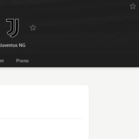
Juventus NG
nt
Prono