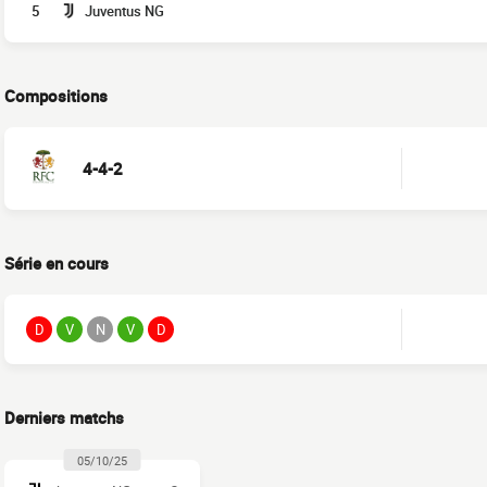
5
Juventus NG
Compositions
4-4-2
Série en cours
D
V
N
V
D
Derniers matchs
05/10/25