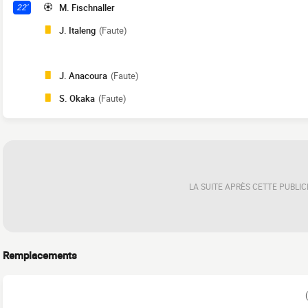
M. Fischnaller
22'
J. Italeng
(Faute)
J. Anacoura
(Faute)
S. Okaka
(Faute)
LA SUITE APRÈS CETTE PUBLIC
Remplacements