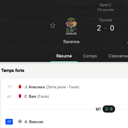
Serie C
27e journée
Terminé
2
0
-
Ravenna
Résumé
Compo
Classeme
Temps forts
J. Anacoura
(2ème jaune - Faute)
77'
C. Bani
(Faute)
65'
2 - 0
MT
A. Bianconi
35'