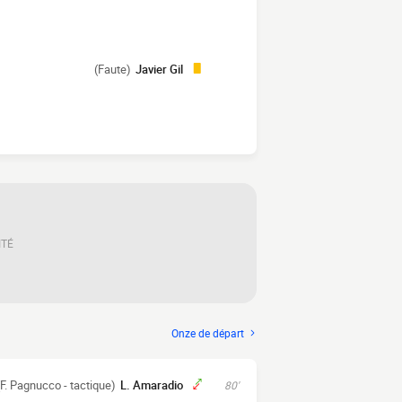
(Faute)
Javier Gil
ITÉ
Onze de départ
(F. Pagnucco - tactique)
L. Amaradio
80'