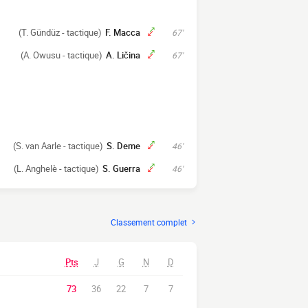
(T. Gündüz - tactique)
F. Macca
67'
(A. Owusu - tactique)
A. Ličina
67'
(S. van Aarle - tactique)
S. Deme
46'
(L. Anghelè - tactique)
S. Guerra
46'
Classement complet
Pts
J
G
N
D
73
36
22
7
7