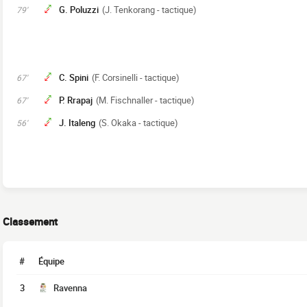
G. Poluzzi
(J. Tenkorang - tactique)
79'
C. Spini
(F. Corsinelli - tactique)
67'
P. Rrapaj
(M. Fischnaller - tactique)
67'
J. Italeng
(S. Okaka - tactique)
56'
Classement
#
Équipe
3
Ravenna