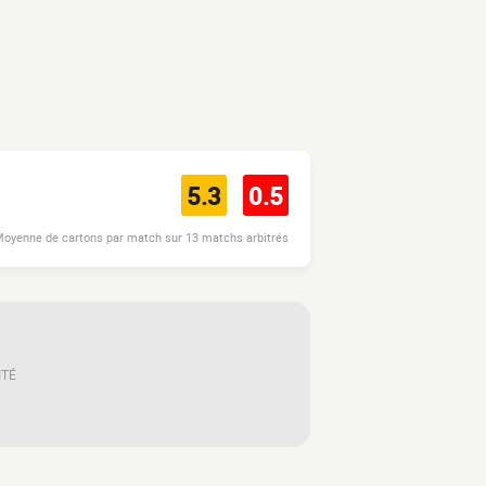
5.3
0.5
oyenne de cartons par match sur 13 matchs arbitrés
ITÉ