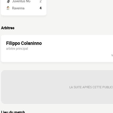
Juventus NG
2
Ravenna
4
Arbitres
Filippo Colaninno
arbitre principal
M
LA SUITE APRÈS CETTE PUBLIC
Lieu du match