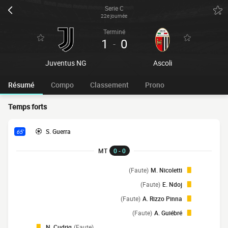
Serie C
22e journée
Terminé
1
0
-
Juventus NG
Ascoli
Résumé
Compo
Classement
Prono
Temps forts
S. Guerra
65'
MT
0 - 0
(Faute)
M. Nicoletti
(Faute)
E. Ndoj
(Faute)
A. Rizzo Pinna
(Faute)
A. Guiébré
N. Cudrig
(Faute)