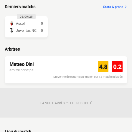
Derniers matchs
Stats & prono
06/09/25
Ascoli
0
Juventus NG
0
Arbitres
Matteo Dini
4.8
0.2
arbitre principal
Moyenne de cartons par match sur 13 matchs arbitrés
LA SUITE APRÈS CETTE PUBLICITÉ
Lieu du match