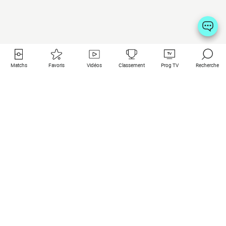
Matchs
Favoris
Vidéos
Classement
Prog TV
Recherche
Liens utiles
Clubs à la une
Tous les matchs
PSG
Matchs en live
Bayern Munich
Derniers résultats
Real Madrid
Matchs à venir
Inter
Match en streaming
Juventus
Contact
Manchester City
Mentions légales
Manchester United