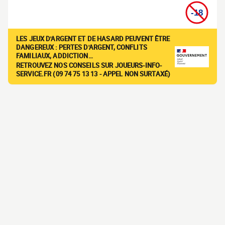
LES JEUX D'ARGENT ET DE HASARD PEUVENT ÊTRE
DANGEREUX : PERTES D'ARGENT, CONFLITS
FAMILIAUX, ADDICTION…
RETROUVEZ NOS CONSEILS SUR JOUEURS-INFO-
SERVICE.FR (09 74 75 13 13 - APPEL NON SURTAXÉ)