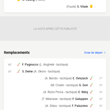
(Faute)
S. Vitale
LA SUITE APRÈS CETTE PUBLICITÉ
Remplacements
Onze de départ
F. Pagnucco
(L. Anghelè - tactique)
88'
S. Deme
(A. Okoro - tactique)
85'
(A. Bando - tactique)
E. Oviszach
77'
(M. Chakir - tactique)
G. Gori
70'
(A. Rizzo Pinna - tactique)
E. Ndoj
70'
(T. Milanese - tactique)
F. Galuppini
70'
(A. Silipo - tactique)
F. Palazzino
70'