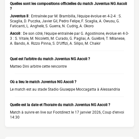
Quelles sont les compositions officielles du match Juventus NG Ascoli
?
Juventus II
: Entraînée par M. Brambilla, l'équipe évolue en 4-2-4 : S.
Scaglia, D. Puczka, Javier Gil, Pedro Felipe, F. Scaglia, A. Owusu, G.
Faticanti, L. Anghelè, S. Guerra, N. Cudrig, A. Okoro
Ascoli
: De son côté, l'équipe entraînée par G. Agostinone, évolue en 4-3-
3 : S. Vitale, M. Nicoletti, M. Curado, G. Pagliai, A. Guiébré, T. Milanese,
A. Bando, A. Rizzo Pinna, S. D'Uffizi, A. Silipo, M. Chakir
Quel est l'arbitre du match Juventus NG Ascoli ?
Matteo Dini arbitre cette rencontre
Où a lieu le match Juventus NG Ascoli ?
Le match est au stade Stadio Giuseppe Moccagatta à Alessandria
Quelle est la date et l'horaire du match Juventus NG Ascoli ?
Match à suivre en live sur Footdirect le 17 janvier 2026, Coup d'envoi
14:30