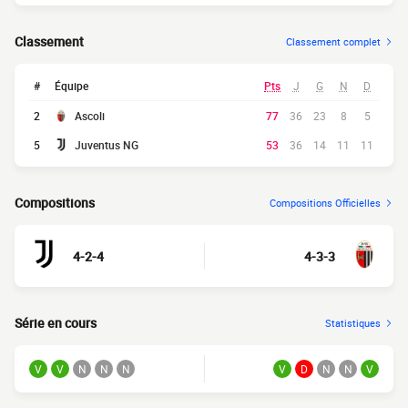
Classement
Classement complet
#
Équipe
Pts
J
G
N
D
2
Ascoli
77
36
23
8
5
5
Juventus NG
53
36
14
11
11
Compositions
Compositions Officielles
4-2-4
4-3-3
Série en cours
Statistiques
V
V
N
N
N
V
D
N
N
V