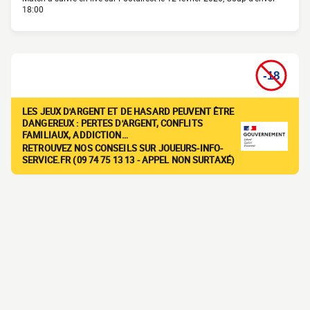
18:00
LES JEUX D'ARGENT ET DE HASARD PEUVENT ÊTRE
DANGEREUX : PERTES D'ARGENT, CONFLITS
FAMILIAUX, ADDICTION…
RETROUVEZ NOS CONSEILS SUR JOUEURS-INFO-
SERVICE.FR (09 74 75 13 13 - APPEL NON SURTAXÉ)