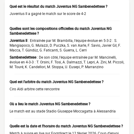
Quel est le résultat du match Juventus NG Sambenedettese ?
Juventus II a gagné le match sur le score de 4-2
Quelles sont les compositions officielles du match Juventus NG
Sambenedettese ?
Juventus II
: Entraînée par M. Brambilla, l'équipe évolue en 5-3-2 : S.
Mangiapoco, G. Mulazzi, D. Puczka, S. van Aarle, F. Savio, Javier Gil, F.
Macca, T. Gündüz, G. Faticanti, S. Guerra, L. Cerri
Sambenedettese
: De son côté, l'équipe entraînée par M. Mancinelli,
évolue en 4-3-3 : T. Orsini, F. Tosi, A. Dalmazzi, T. Lepri, A. Zini, M. Piccoli,
M. Touré, K. Candellori, M. Stoppa, U. Eusepi, P. Marranzino
Quel est l'arbitre du match Juventus NG Sambenedettese ?
Ciro Aldi arbitre cette rencontre
Où a lieu le match Juventus NG Sambenedettese ?
Le match est au stade Stadio Giuseppe Moccagatta à Alessandria
Quelle est la date et l'horaire du match Juventus NG Sambenedettese ?
Match à suivre en live sur Footdirect le 12 février 2026, Coup d'envoi