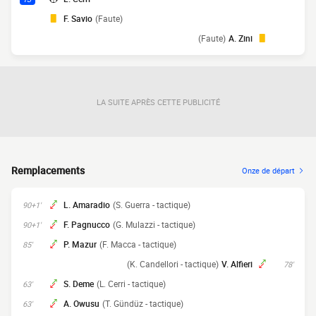
F. Savio
(Faute)
(Faute)
A. Zini
LA SUITE APRÈS CETTE PUBLICITÉ
Remplacements
Onze de départ
L. Amaradio
(S. Guerra - tactique)
90+1'
F. Pagnucco
(G. Mulazzi - tactique)
90+1'
P. Mazur
(F. Macca - tactique)
85'
(K. Candellori - tactique)
V. Alfieri
78'
S. Deme
(L. Cerri - tactique)
63'
A. Owusu
(T. Gündüz - tactique)
63'