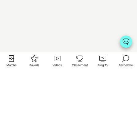
Matchs
Favoris
Vidéos
Classement
Prog TV
Recherche
Liens utiles
Clubs à la une
Tous les matchs
PSG
Matchs en live
Bayern Munich
Derniers résultats
Real Madrid