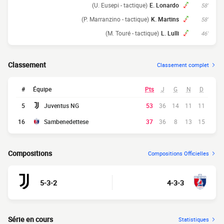
(U. Eusepi - tactique)
E. Lonardo
58'
(P. Marranzino - tactique)
K. Martins
58'
(M. Touré - tactique)
L. Lulli
46'
Classement
Classement complet
#
Équipe
Pts
J
G
N
D
5
Juventus NG
53
36
14
11
11
16
Sambenedettese
37
36
8
13
15
Compositions
Compositions Officielles
5-3-2
4-3-3
Série en cours
Statistiques