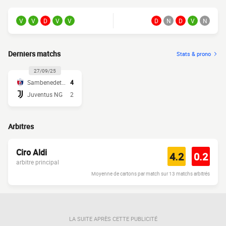
V
V
D
V
V
D
N
D
V
N
Derniers matchs
Stats & prono
27/09/25
Sambenedettese
4
Juventus NG
2
Arbitres
Ciro Aldi
4.2
0.2
arbitre principal
Moyenne de cartons par match sur 13 matchs arbitrés
LA SUITE APRÈS CETTE PUBLICITÉ