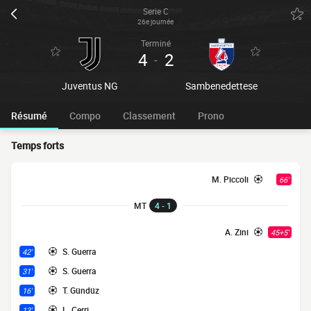
Serie C
26e journée
Terminé
4
2
-
Juventus NG
Sambenedettese
Résumé
Compo
Classement
Prono
Temps forts
M. Piccoli
66'
MT
4 - 1
A. Zini
45+5'
S. Guerra
42'
S. Guerra
31'
T. Gündüz
16'
L. Cerri
13'