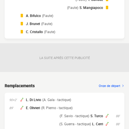
(Faute)
S. Mangiapoco
A. Bifulco
(Faute)
J. Brunet
(Faute)
C. Cristallo
(Faute)
LA SUITE APRÈS CETTE PUBLICITÉ
Remplacements
Onze de départ
L. Di Livio
(A. Gala - tactique)
90+2'
E. Olivieri
(R. Pierno - tactique)
89'
(F. Savio - tactique)
S. Turco
88'
(S. Guerra - tactique)
L. Cerri
88'