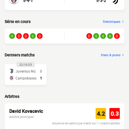
5-4-1
5-3-2
Série en cours
Statistiques
V
D
D
V
D
D
V
V
V
D
Derniers matchs
Stats & prono
22/10/25
Juventus NG
0
Campobasso
1
Arbitres
David Kovacevic
4.2
0.3
arbitre principal
Moyenne de cartons par match sur 11 matchs arbitrés