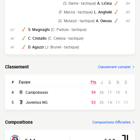
(S. Deme - tactique)
A. Ličina
84'
(F. Macca - tactique)
L. Anghelè
80'
(G. Mulazzi - tactique)
A. Owusu
80'
S. Magnaghi
(C. Padula - tactique)
63'
C. Cristallo
(C. Celesia - tactique)
46'
D. Agazzi
(J. Brunet - tactique)
46'
Classement
Classement complet
#
Équipe
Pts
J
G
N
D
4
Campobasso
59
36
17
10
9
5
Juventus NG
53
36
14
11
11
Compositions
Compositions Officielles