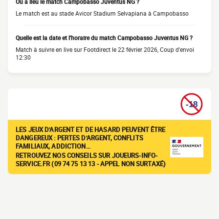
Où a lieu le match Campobasso Juventus NG ?
Le match est au stade Avicor Stadium Selvapiana à Campobasso
Quelle est la date et l'horaire du match Campobasso Juventus NG ?
Match à suivre en live sur Footdirect le 22 février 2026, Coup d'envoi
12:30
LES JEUX D'ARGENT ET DE HASARD PEUVENT ÊTRE
DANGEREUX : PERTES D'ARGENT, CONFLITS
FAMILIAUX, ADDICTION…
RETROUVEZ NOS CONSEILS SUR JOUEURS-INFO-
SERVICE.FR (09 74 75 13 13 - APPEL NON SURTAXÉ)