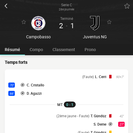
Serie C
28e journée
Terminé
2
1
-
Campobasso
Juventus NG
Résumé
Compo
Classement
Prono
Temps forts
(Faute)
L. Cerri
90+7'
C. Cristallo
70'
D. Agazzi
66'
MT
0 - 1
(2ème jaune - Faute)
T. Gündüz
42'
S. Deme
27'
(Faute)
T. Gündüz